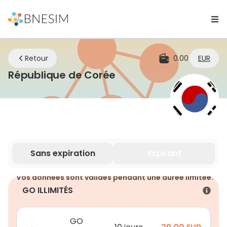
Retour
0.00
EUR
eSIM | Restez connec
République de Corée
Sans expiration
Expirant
Vos données sont valides pendant une durée limitée.
GO ILLIMITÉS
GO