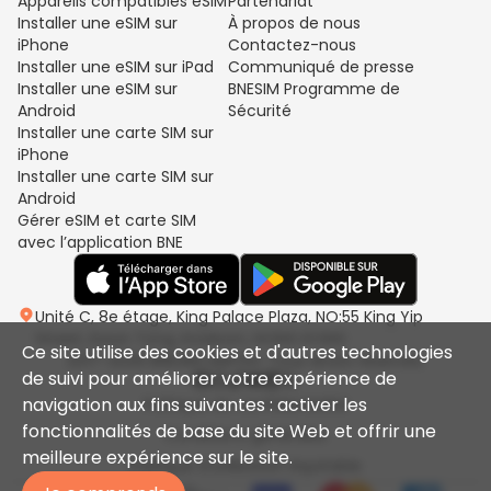
Appareils compatibles eSIM
Partenariat
Installer une eSIM sur
À propos de nous
iPhone
Contactez-nous
Installer une eSIM sur iPad
Communiqué de presse
Installer une eSIM sur
BNESIM Programme de
Android
Sécurité
Installer une carte SIM sur
iPhone
Installer une carte SIM sur
Android
Gérer eSIM et carte SIM
avec l’application BNE
Unité C, 8e étage, King Palace Plaza, NO:55 King Yip
Street, Kwun Tong, Kowloon, HONG KONG
Ce site utilise des cookies et d'autres technologies
2017-2026 BNESIM LIMITED. Tous droits réservés.
de suivi pour améliorer votre expérience de
navigation aux fins suivantes : activer les
Politique de confidentialité
fonctionnalités de base du site Web et offrir une
Conditions générales
meilleure expérience sur le site.
Politique d'utilisation équitable