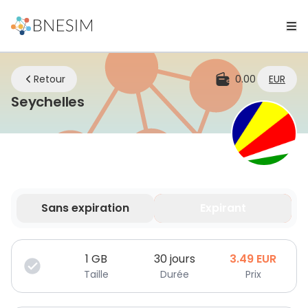
Retour
0.00
EUR
eSIM | Restez connecté où que 
Seychelles
Sans expiration
Expirant
Vos données sont valides pendant une durée limitée.
1
GB
30 jours
3.49
EUR
Taille
Durée
Prix