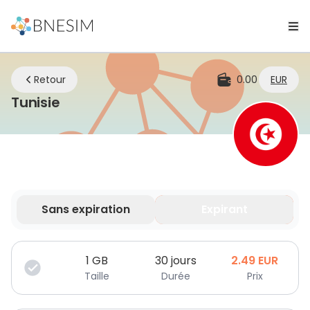
Retour
0.00
EUR
eSIM | Restez connecté où que vous
Tunisie
Sans expiration
Expirant
Vos données sont valides pendant une durée limitée.
1
GB
30 jours
2.49
EUR
Taille
Durée
Prix