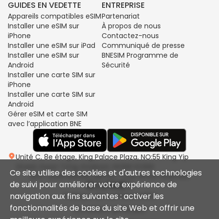
GUIDES EN VEDETTE
ENTREPRISE
Appareils compatibles eSIM
Partenariat
Installer une eSIM sur
À propos de nous
iPhone
Contactez-nous
Installer une eSIM sur iPad
Communiqué de presse
Installer une eSIM sur
BNESIM Programme de
Android
Sécurité
Installer une carte SIM sur
iPhone
Installer une carte SIM sur
Android
Gérer eSIM et carte SIM
avec l’application BNE
Unité C, 8e étage, King Palace Plaza, NO:55 King Yip
Street, Kwun Tong, Kowloon, HONG KONG
Ce site utilise des cookies et d'autres technologies
2017-2026 BNESIM LIMITED. Tous droits réservés.
de suivi pour améliorer votre expérience de
navigation aux fins suivantes : activer les
Politique de confidentialité
fonctionnalités de base du site Web et offrir une
Conditions générales