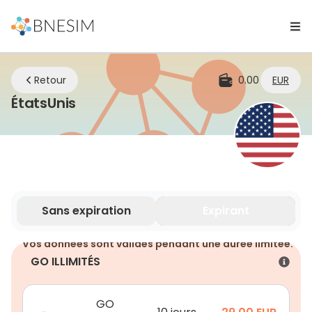
Retour
0.00
EUR
eSIM | Restez connecté où que vo
ÉtatsUnis
Sans expiration
Expirant
Vos données sont valides pendant une durée limitée.
GO ILLIMITÉS
GO