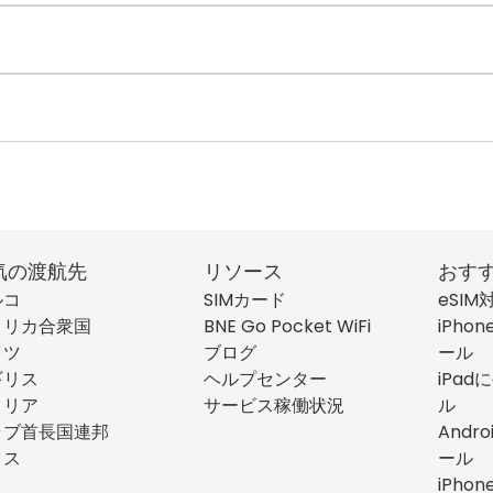
気の渡航先
リソース
おす
ルコ
SIMカード
eSI
メリカ合衆国
BNE Go Pocket WiFi
iPho
イツ
ブログ
ール
ギリス
ヘルプセンター
iPad
タリア
サービス稼働状況
ル
ラブ首長国連邦
Andr
イス
ール
iPho