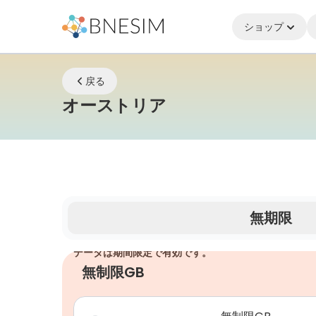
ショップ
戻る
eSIM | どこに
オーストリア
無期限
データは期間限定で有効です。
無制限GB