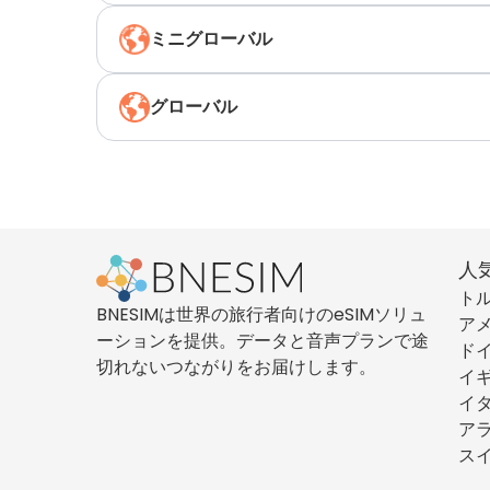
ミニグローバル
グローバル
人
ト
BNESIMは世界の旅行者向けのeSIMソリュ
ア
ーションを提供。データと音声プランで途
ド
切れないつながりをお届けします。
イ
イ
ア
ス