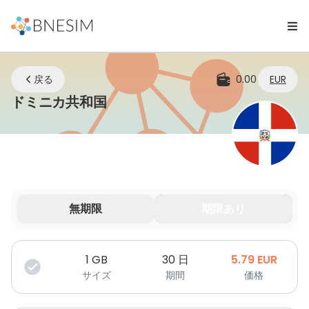
戻る
0.00
EUR
eSIM | どこにいてもつながり続
ドミニカ共和国
無期限
期限あり
データは期間限定で有効です。
1
GB
30 日
5.79
EUR
サイズ
期間
価格