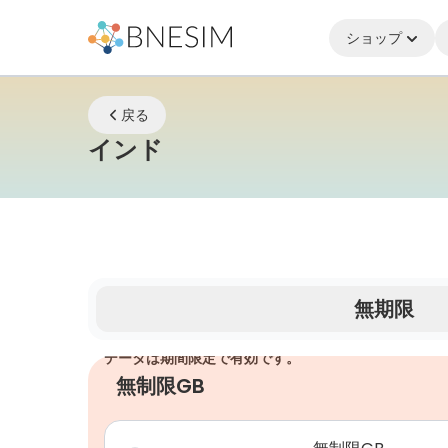
ショップ
戻る
eSIM | どこにいてもつ
インド
無期限
データは期間限定で有効です。
無制限GB