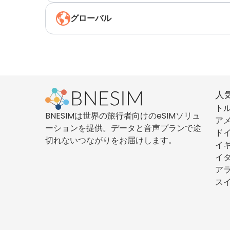
グローバル
人
ト
BNESIMは世界の旅行者向けのeSIMソリュ
ア
ーションを提供。データと音声プランで途
ド
切れないつながりをお届けします。
イ
イ
ア
ス