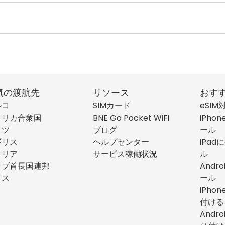
気の渡航先
リソース
おす
ルコ
SIMカード
eSI
メリカ合衆国
BNE Go Pocket WiFi
iPho
イツ
ブログ
ール
ギリス
ヘルプセンター
iPad
タリア
サービス稼働状況
ル
ラブ首長国連邦
Andr
イス
ール
iPho
付ける
Andr