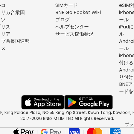
ルコ
SIMカード
eSI
メリカ合衆国
BNE Go Pocket WiFi
iPho
イツ
ブログ
ール
ギリス
ヘルプセンター
iPad
タリア
サービス稼働状況
ル
ラブ首長国連邦
Andr
イス
ール
iPho
付ける
Andr
り付け
BNEア
ードを
/F, King Palace Plaza, NO:55 King Yip Street, Kwun Tong, Kowloo
2017-2026 BNESIM LIMITED All Rights Reserved.
プラ