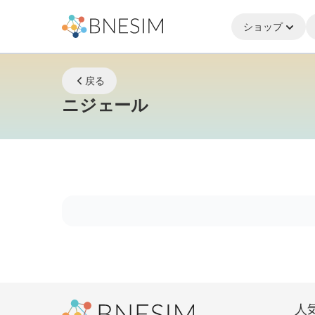
ショップ
戻る
eSIM | どこにいて
ニジェール
人