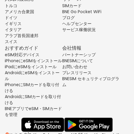
トルコ
SIMカード
アメリカ合衆国
BNE Go Pocket WiFi
ドイツ
ブログ
イギリス
ヘルプセンター
イタリア
サービス稼働状況
アラブ首長国連邦
スイス
おすすめガイド
会社情報
eSIM対応デバイス
パートナーシップ
iPhoneにeSIMをインストール
BNESIMについて
iPadにeSIMをインストール
お問い合わせ
AndroidにeSIMをインストー
プレスリリース
ル
BNESIM セキュリティプログラ
iPhoneにSIMカードを取り付
ム
ける
AndroidにSIMカードを取り付
ける
BNEアプリでeSIM・SIMカード
を管理