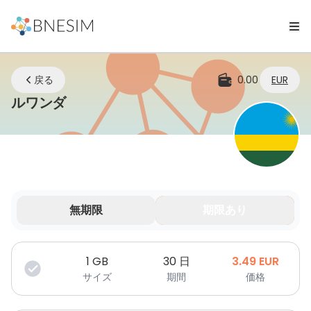
戻る
0.00
EUR
eSIM | どこにいてもつながり続ける
ルワンダ
無期限
期限あり
データは期間限定で有効です。
1
GB
30 日
3.49
EUR
サイズ
期間
価格