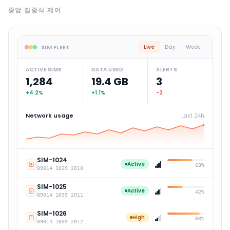
중앙 집중식 제어
SIM FLEET
Live
Day
Week
ACTIVE SIMS
DATA USED
ALERTS
1,284
19.4 GB
3
+4.2%
+1.1%
−2
Network usage
Last 24h
SIM-
1024
Active
68%
89014 1039
2010
SIM-
1025
Active
42%
89014 1039
2011
SIM-
1026
High
88%
89014 1039
2012