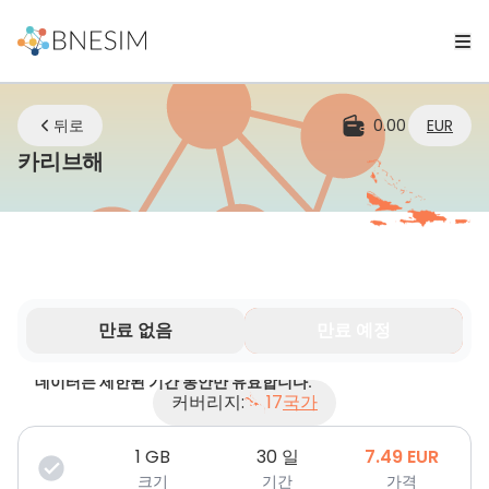
뒤로
0.00
EUR
eSIM | 어디에 있든 연결 유지
카리브해
만료 없음
만료 예정
데이터는 제한된 기간 동안만 유효합니다.
커버리지:
17
국가
1
GB
30 일
7.49
EUR
크기
기간
가격