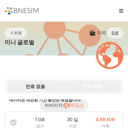
뒤로
0.00
EUR
eSIM | 어디에 있든 연결 유지
미니 글로벌
만료 없음
만료 예정
데이터는 제한된 기간 동안만 유효합니다.
커버리지:
69
국가
1
GB
30 일
4.99
EUR
크기
기간
가격