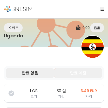
뒤로
0.00
EUR
eSIM | 어디에 있든 연결 유지
Uganda
만료 없음
만료 예정
데이터는 제한된 기간 동안만 유효합니다.
1
GB
30 일
3.49
EUR
크기
기간
가격