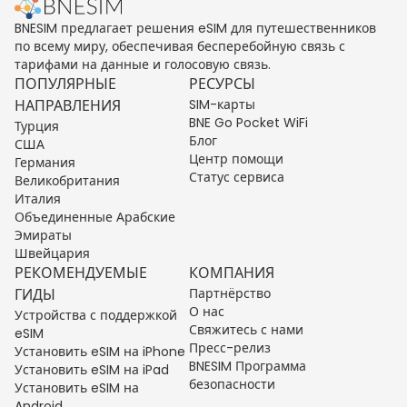
BNESIM предлагает решения eSIM для путешественников
по всему миру, обеспечивая бесперебойную связь с
тарифами на данные и голосовую связь.
ПОПУЛЯРНЫЕ
РЕСУРСЫ
НАПРАВЛЕНИЯ
SIM-карты
BNE Go Pocket WiFi
Турция
Блог
США
Центр помощи
Германия
Статус сервиса
Великобритания
Италия
Объединенные Арабские
Эмираты
Швейцария
РЕКОМЕНДУЕМЫЕ
КОМПАНИЯ
ГИДЫ
Партнёрство
О нас
Устройства с поддержкой
Свяжитесь с нами
eSIM
Пресс-релиз
Установить eSIM на iPhone
BNESIM Программа
Установить eSIM на iPad
безопасности
Установить eSIM на
Android