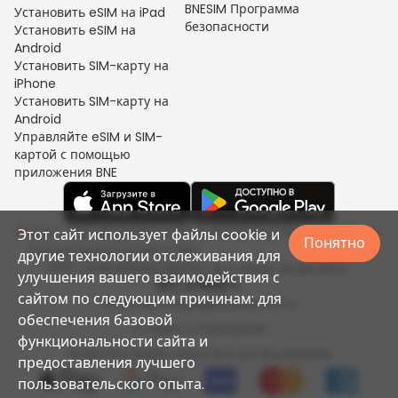
BNESIM Программа
Установить eSIM на iPad
безопасности
Установить eSIM на
Android
Установить SIM-карту на
iPhone
Установить SIM-карту на
Android
Управляйте eSIM и SIM-
картой с помощью
приложения BNE
Unit C, 8/F, King Palace Plaza, NO:55 King Yip Street, Kwun
Этот сайт использует файлы cookie и
Понятно
Tong, Kowloon, HONG KONG
другие технологии отслеживания для
2017-2026 BNESIM LIMITED. Все права защищены.
улучшения вашего взаимодействия с
сайтом по следующим причинам: для
Политика конфиденциальности
обеспечения базовой
Условия и положения
функциональности сайта и
Политика добросовестного использования
предоставления лучшего
пользовательского опыта.