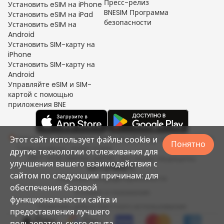
Пресс-релиз
Установить eSIM на iPhone
BNESIM Программа
Установить eSIM на iPad
безопасности
Установить eSIM на
Android
Установить SIM-карту на
iPhone
Установить SIM-карту на
Android
Управляйте eSIM и SIM-
картой с помощью
приложения BNE
Unit C, 8/F, King Palace Plaza, NO:55 King Yip Street, Kwun
Этот сайт использует файлы cookie и
Понятно
Tong, Kowloon, HONG KONG
другие технологии отслеживания для
2017-2026 BNESIM LIMITED. Все права защищены.
улучшения вашего взаимодействия с
сайтом по следующим причинам: для
Политика конфиденциальности
обеспечения базовой
Условия и положения
функциональности сайта и
Политика добросовестного использования
предоставления лучшего
пользовательского опыта.