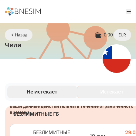
Назад
0.00
EUR
eSIM | Оставайтесь на связи где бы
Чили
Не истекает
Истекает
Ваши данные действительны в течение ограниченного
времени.
БЕЗЛИМИТНЫЕ ГБ
БЕЗЛИМИТНЫЕ
29.