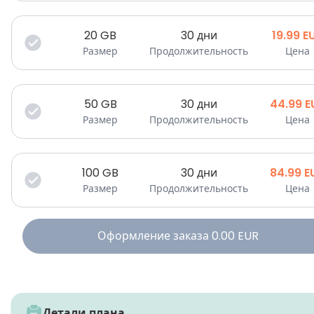
20
GB
30 дни
19.99
E
Размер
Продолжительность
Цена
50
GB
30 дни
44.99
E
Размер
Продолжительность
Цена
100
GB
30 дни
84.99
E
Размер
Продолжительность
Цена
Оформление заказа
0.00
EUR
Детали плана