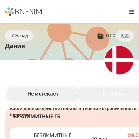
Назад
0.00
EUR
eSIM | Оставайтесь на связи где б
Дания
Не истекает
Истекает
Ваши данные действительны в течение ограниченного
времени.
БЕЗЛИМИТНЫЕ ГБ
БЕЗЛИМИТНЫЕ
29.