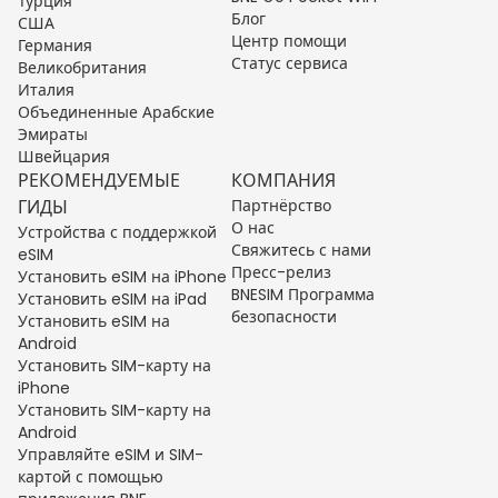
Турция
Блог
США
Центр помощи
Германия
Статус сервиса
Великобритания
Италия
Объединенные Арабские
Эмираты
Швейцария
РЕКОМЕНДУЕМЫЕ
КОМПАНИЯ
ГИДЫ
Партнёрство
О нас
Устройства с поддержкой
Свяжитесь с нами
eSIM
Пресс-релиз
Установить eSIM на iPhone
BNESIM Программа
Установить eSIM на iPad
безопасности
Установить eSIM на
Android
Установить SIM-карту на
iPhone
Установить SIM-карту на
Android
Управляйте eSIM и SIM-
картой с помощью