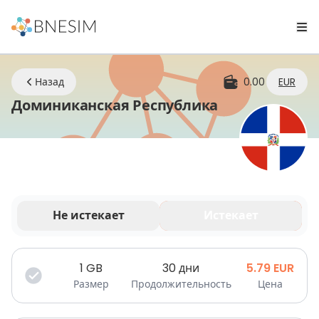
Назад
0.00
EUR
eSIM | Остава
Доминиканская Республика
Не истекает
Истекает
Ваши данные действительны в течение
ограниченного времени.
1
GB
30 дни
5.79
EUR
Размер
Продолжительность
Цена