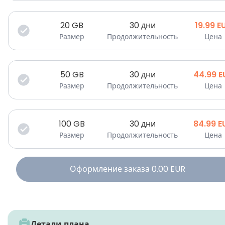
20
GB
30 дни
19.99
E
Размер
Продолжительность
Цена
50
GB
30 дни
44.99
E
Размер
Продолжительность
Цена
100
GB
30 дни
84.99
E
Размер
Продолжительность
Цена
Оформление заказа
0.00
EUR
Детали плана