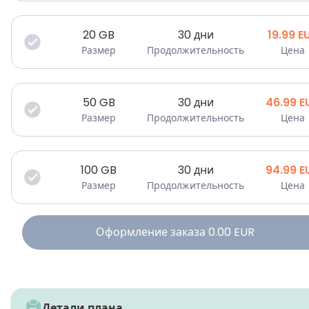
20
GB
30 дни
19.99
E
Размер
Продолжительность
Цена
50
GB
30 дни
46.99
E
Размер
Продолжительность
Цена
100
GB
30 дни
94.99
E
Размер
Продолжительность
Цена
Оформление заказа
0.00
EUR
Детали плана