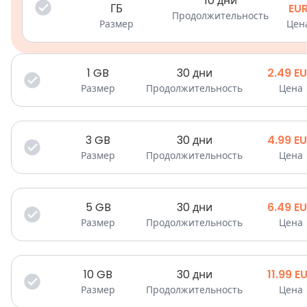
10 дни
ГБ
EU
Продолжительность
Размер
Цен
1
GB
30 дни
2.49
E
Размер
Продолжительность
Цена
3
GB
30 дни
4.99
E
Размер
Продолжительность
Цена
5
GB
30 дни
6.49
E
Размер
Продолжительность
Цена
10
GB
30 дни
11.99
E
Размер
Продолжительность
Цена