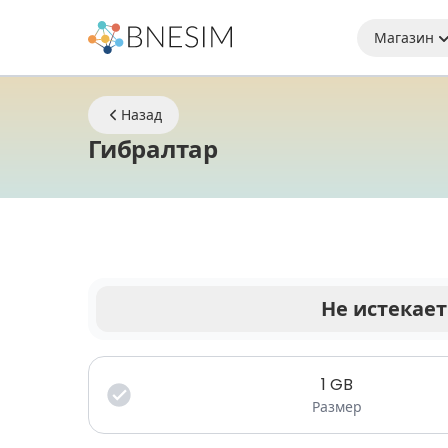
Магазин
Назад
eSIM | Оставайтес
Гибралтар
Не истекает
Ваши данные действительны в течение огран
1
GB
Размер