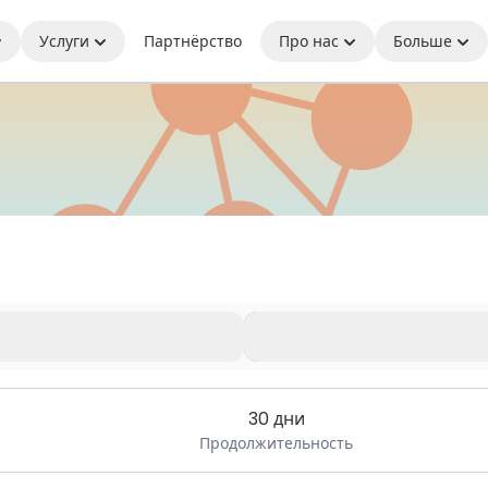
Услуги
Партнёрство
Про нас
Больше
ь на связи где бы вы ни находились
иченного времени.
30 дни
Продолжительность