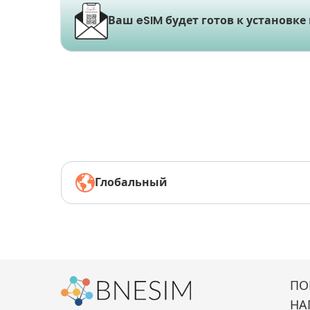
Ваш eSIM будет готов к установке
Глобальный
ПО
НА