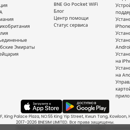
BNE Go Pocket WiFi
ция
Устро
Блог
А
подде
Центр помощи
мания
Устан
Статус сервиса
икобритания
iPhon
лия
Устан
ъединенные
Устан
бские Эмираты
Andro
ейцария
Устан
на iP
Устан
на An
Управ
карто
прило
/F, King Palace Plaza, NO:55 King Yip Street, Kwun Tong, Kowloo
2017-2026 BNESIM LIMITED. Все права защищены.
Политика конфиденциальности
Условия и положен