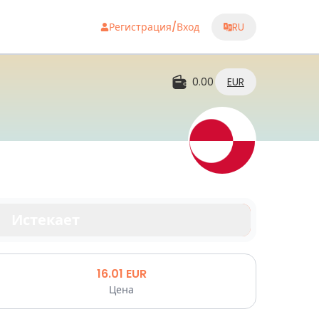
Регистрация/Вход
RU
0.00
EUR
ь
Истекает
16.01
EUR
Цена