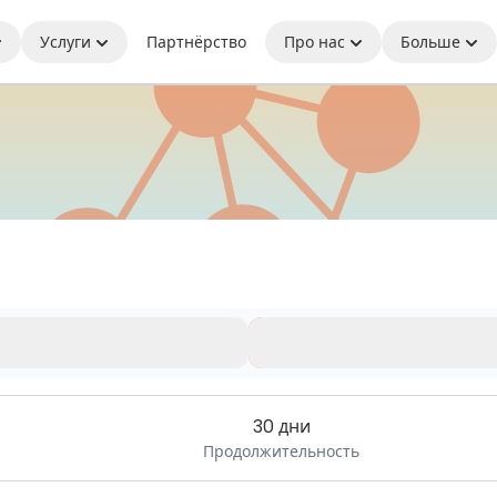
Услуги
Партнёрство
Про нас
Больше
сь на связи где бы вы ни находилис
иченного времени.
30 дни
Продолжительность