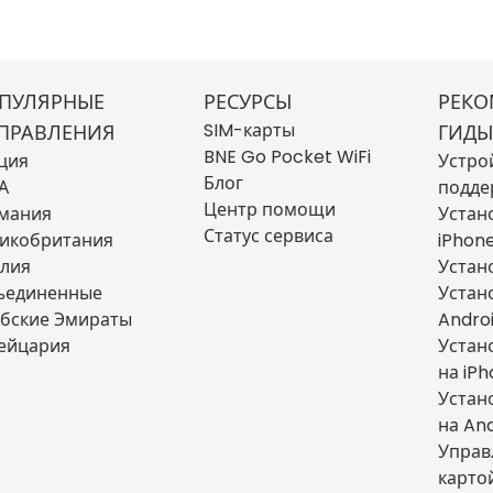
ПУЛЯРНЫЕ
РЕСУРСЫ
РЕКО
SIM-карты
ПРАВЛЕНИЯ
ГИДЫ
BNE Go Pocket WiFi
ция
Устро
Блог
А
подде
Центр помощи
мания
Устан
Статус сервиса
икобритания
iPhon
лия
Устан
ъединенные
Устан
бские Эмираты
Andro
ейцария
Устан
на iP
Устан
на An
Управ
карто