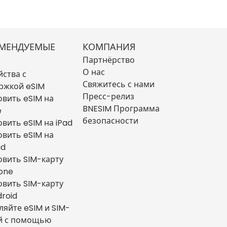
МЕНДУЕМЫЕ
КОМПАНИЯ
Партнёрство
О нас
йства с
Свяжитесь с нами
ржкой eSIM
Пресс-релиз
овить eSIM на
BNESIM Программа
e
безопасности
овить eSIM на iPad
овить eSIM на
id
овить SIM-карту
hone
овить SIM-карту
droid
ляйте eSIM и SIM-
й с помощью