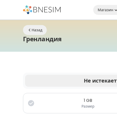
Магазин
Назад
eSIM | Оставайте
Гренландия
Не истекает
Ваши данные действительны в течение огран
1
GB
Размер