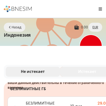
Назад
0.00
EUR
eSIM | Оставайтесь на связи г
Индонезия
Не истекает
Истекает
Ваши данные действительны в течение ограниченного
времени.
БЕЗЛИМИТНЫЕ ГБ
БЕЗЛИМИТНЫЕ
29.