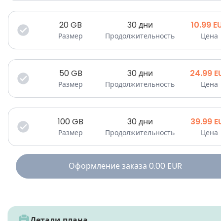
20
GB
30 дни
10.99
E
Размер
Продолжительность
Цена
50
GB
30 дни
24.99
E
Размер
Продолжительность
Цена
100
GB
30 дни
39.99
E
Размер
Продолжительность
Цена
Оформление заказа
0.00
EUR
Детали плана