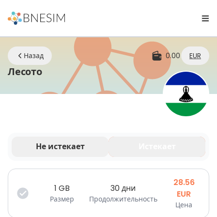
Назад
0.00
EUR
eSIM | Оставайтесь на связи где б
Лесото
Не истекает
Истекает
Ваши данные действительны в течение
ограниченного времени.
28.56
1
GB
30 дни
EUR
Размер
Продолжительность
Цена