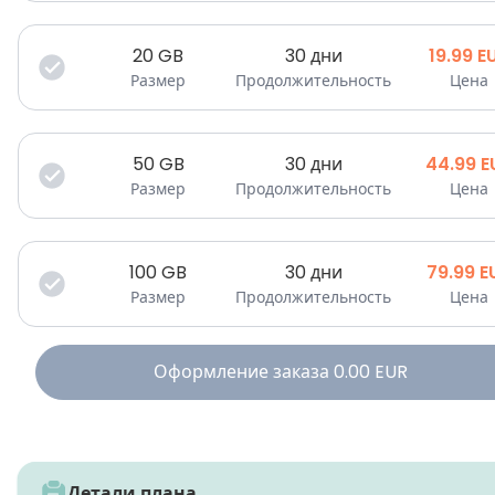
20
GB
30 дни
19.99
E
Размер
Продолжительность
Цена
50
GB
30 дни
44.99
E
Размер
Продолжительность
Цена
100
GB
30 дни
79.99
E
Размер
Продолжительность
Цена
Оформление заказа
0.00
EUR
Детали плана