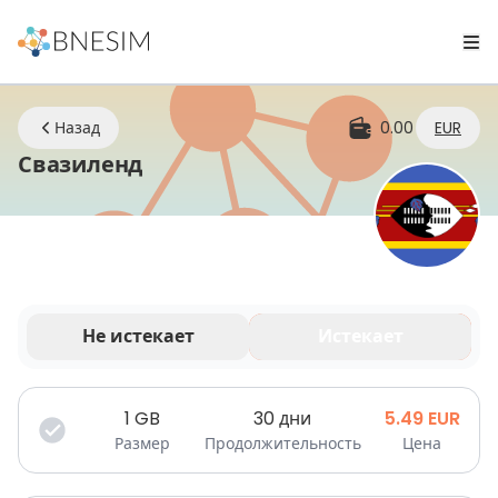
Назад
0.00
EUR
eSIM | Оставайтесь на связи г
Свазиленд
Не истекает
Истекает
Ваши данные действительны в течение
ограниченного времени.
1
GB
30 дни
5.49
EUR
Размер
Продолжительность
Цена