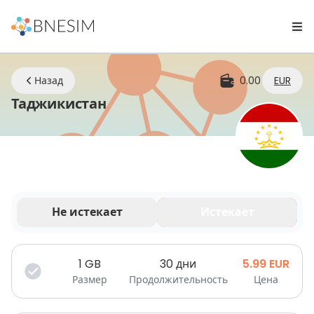
Назад
0.00
EUR
eSIM | Оставайтесь на связи
Таджикистан
Не истекает
Истекает
Ваши данные действительны в течение
ограниченного времени.
1
GB
30 дни
5.99
EUR
Размер
Продолжительность
Цена