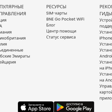
ПУЛЯРНЫЕ
РЕСУРСЫ
РЕКО
SIM-карты
ПРАВЛЕНИЯ
ГИДЫ
BNE Go Pocket WiFi
ция
Устро
Блог
А
подде
Центр помощи
мания
Устан
Статус сервиса
икобритания
iPhon
лия
Устан
ъединенные
Устан
бские Эмираты
Andro
ейцария
Устан
на iP
Устан
на An
Управ
карто
прило