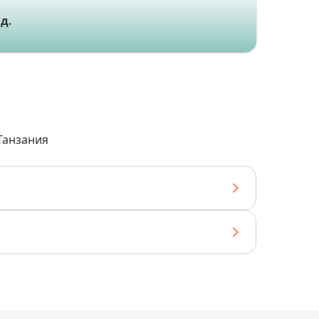
д.
Танзания