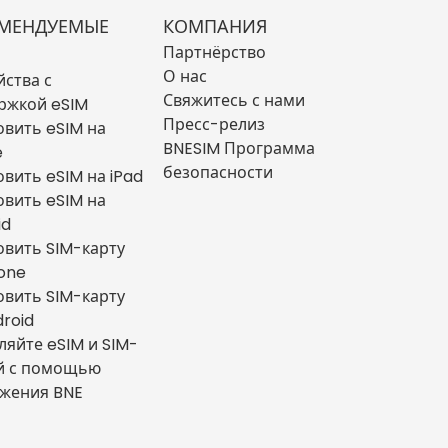
МЕНДУЕМЫЕ
КОМПАНИЯ
Партнёрство
О нас
йства с
Свяжитесь с нами
ржкой eSIM
Пресс-релиз
овить eSIM на
BNESIM Программа
e
безопасности
овить eSIM на iPad
овить eSIM на
id
овить SIM-карту
hone
овить SIM-карту
droid
ляйте eSIM и SIM-
й с помощью
жения BNE