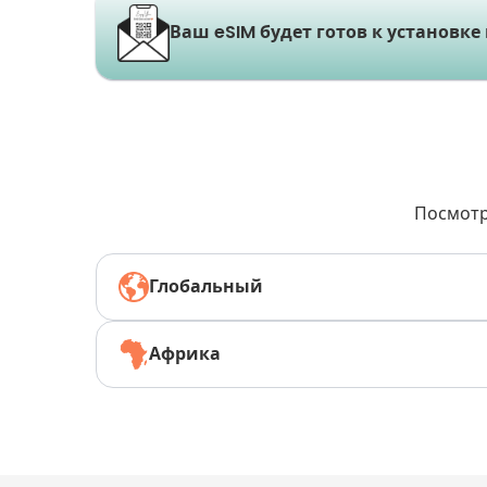
Ваш eSIM будет готов к установке
Посмотр
Глобальный
Африка