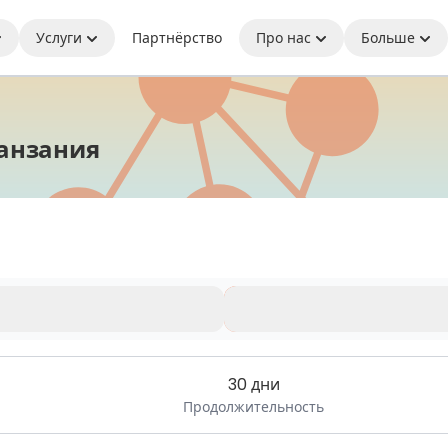
Услуги
Партнёрство
Про нас
Больше
eSIM | Оставайтесь на связ
анзания
иченного времени.
30 дни
Продолжительность