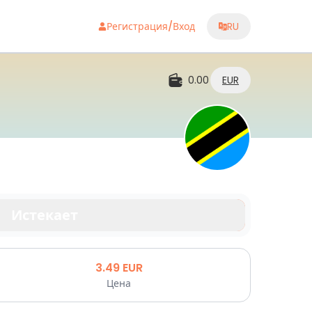
Регистрация/Вход
RU
0.00
EUR
и где бы вы ни находились
Истекает
3.49
EUR
Цена