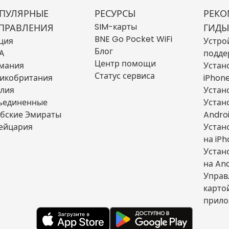
ПУЛЯРНЫЕ
РЕСУРСЫ
РЕКО
SIM-карты
ПРАВЛЕНИЯ
ГИДЫ
BNE Go Pocket WiFi
ция
Устро
Блог
А
подде
Центр помощи
мания
Устан
Статус сервиса
икобритания
iPhon
лия
Устан
ъединенные
Устан
бские Эмираты
Andro
ейцария
Устан
на iP
Устан
на An
Управ
карто
прило