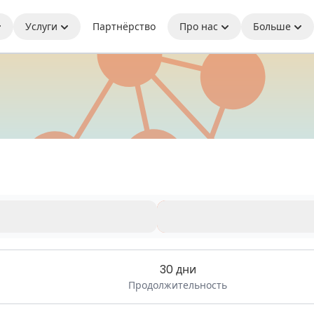
Услуги
Партнёрство
Про нас
Больше
 связи где бы вы ни находились
иченного времени.
30 дни
Продолжительность