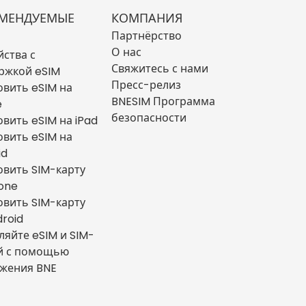
МЕНДУЕМЫЕ
КОМПАНИЯ
Партнёрство
О нас
йства с
Свяжитесь с нами
ржкой eSIM
Пресс-релиз
овить eSIM на
BNESIM Программа
e
безопасности
овить eSIM на iPad
овить eSIM на
id
овить SIM-карту
hone
овить SIM-карту
droid
ляйте eSIM и SIM-
й с помощью
жения BNE