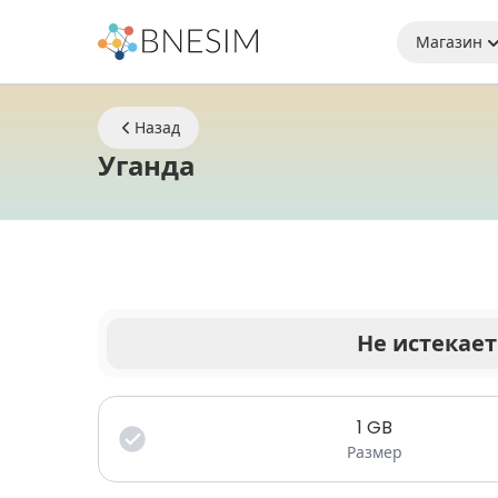
Магазин
Назад
eSIM | Оставайтесь на
Уганда
Не истекает
Ваши данные действительны в течение огран
1
GB
Размер