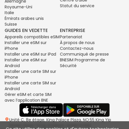
Centre d'aide
Allemagne
Statut du service
Royaume-Uni
Italie
Émirats arabes unis
Suisse
GUIDES EN VEDETTE
ENTREPRISE
Appareils compatibles eSIM
Partenariat
Installer une eSIM sur
À propos de nous
iPhone
Contactez-nous
Installer une eSIM sur iPad
Communiqué de presse
Installer une eSIM sur
BNESIM Programme de
Android
Sécurité
Installer une carte SIM sur
iPhone
Installer une carte SIM sur
Android
Gérer eSIM et carte SIM
avec l’application BNE
Unité C, 8e étage, King Palace Plaza, NO:55 King Yip
Street, Kwun Tong, Kowloon, HONG KONG