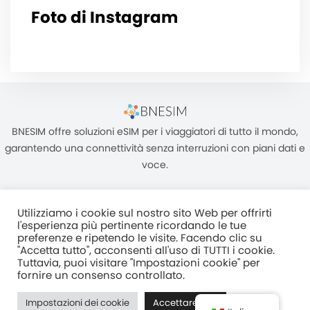
Foto di Instagram
BNESIM offre soluzioni eSIM per i viaggiatori di tutto il mondo,
garantendo una connettività senza interruzioni con piani dati e
voce.
Utilizziamo i cookie sul nostro sito Web per offrirti
l'esperienza più pertinente ricordando le tue
preferenze e ripetendo le visite. Facendo clic su
"Accetta tutto", acconsenti all'uso di TUTTI i cookie.
Unità C, 8/F, King Palace Plaza, NO:55 King Yip Street, Kwun Tong,
Tuttavia, puoi visitare "Impostazioni cookie" per
Kowloon, HONG KONG
fornire un consenso controllato.
2017–2025 BNESIM LIMITED Tutti i diritti riservati
Impostazioni dei cookie
Accettare tutti
Normativa Sulla Privacy
Termini e condizioni
Fair Use Policy