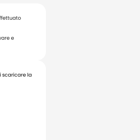
ffettuato
ware e
i scaricare la