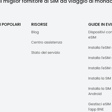
Il miglior fornitore di SIM da viaggio al mond
I POPOLARI
RISORSE
GUIDE IN EV
Blog
Dispositivi co
eSIM
Centro assistenza
Installa l'eSI
Stato del servizio
Installa l'eSIM
Installa l'eSI
Installa la SI
Installa la SI
Android
Gestisci eSIM
l'app BNE