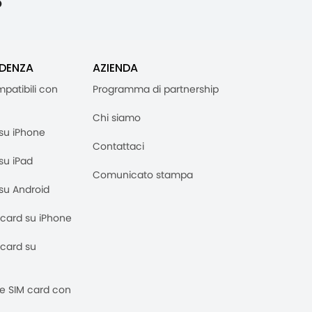
o
"
IDENZA
AZIENDA
mpatibili con
Programma di partnership
Chi siamo
M su iPhone
Contattaci
 su iPad
Comunicato stampa
M su Android
M card su iPhone
M card su
 e SIM card con