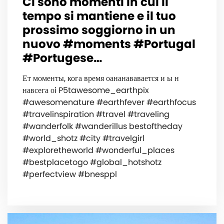
Ci sono momenti in cui il
tempo si mantiene e il tuo
prossimo soggiorno in un
nuovo #moments #Portugal
#Portugese…
Ет моменты, кога время оананававается и ы н
навсега оi P5tawesome_earthpix
#awesomenature #earthfever #earthfocus
#travelinspiration #travel #traveling
#wanderfolk #wanderillus bestoftheday
#world_shotz #city #travelgirl
#exploretheworld #wonderful_places
#bestplacetogo #global_hotshotz
#perfectview #bnesppl