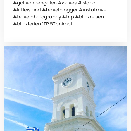
#golfvonbengalen #waves #island
#littleisland #travelblogger #instatravel
#travelphotography #trip #blickreisen
#blickferien 1TP 5Tbnimpl