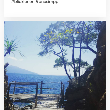
#blickferien #bnesimppl