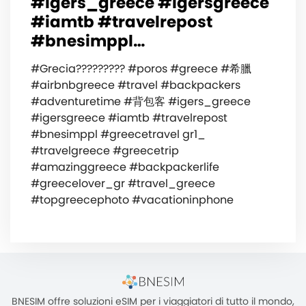
#igers_greece #igersgreece
#iamtb #travelrepost
#bnesimppl…
#Grecia????????? #poros #greece #希臘
#airbnbgreece #travel #backpackers
#adventuretime #背包客 #igers_greece
#igersgreece #iamtb #travelrepost
#bnesimppl #greecetravel gr1_
#travelgreece #greecetrip
#amazinggreece #backpackerlife
#greecelover_gr #travel_greece
#topgreecephoto #vacationinphone
BNESIM offre soluzioni eSIM per i viaggiatori di tutto il mondo,