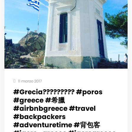
11 marzo 2017
#Grecia????????? #poros
#greece #希臘
#airbnbgreece #travel
#backpackers
#adventuretime #背包客