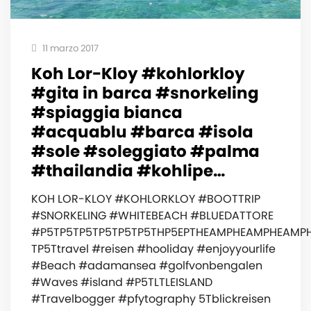
11 marzo 2017
Koh Lor-Kloy #kohlorkloy
#gita in barca #snorkeling
#spiaggia bianca
#acquablu #barca #isola
#sole #soleggiato #palma
#thailandia #kohlipe…
KOH LOR-KLOY #KOHLORKLOY #BOOTTRIP
#SNORKELING #WHITEBEACH #BLUEDATTORE
#P5TP5TP5TP5TP5TP5THP5EPTHEAMPHEAMPHEA
TP5Ttravel #reisen #hooliday #enjoyyourlife
#Beach #adamansea #golfvonbengalen
#Waves #island #P5TLTLEISLAND
#Travelbogger #pfytography 5Tblickreisen