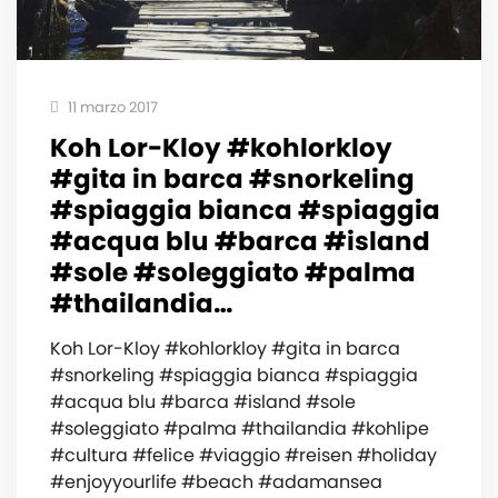
11 marzo 2017
Koh Lor-Kloy #kohlorkloy
#gita in barca #snorkeling
#spiaggia bianca #spiaggia
#acqua blu #barca #island
#sole #soleggiato #palma
#thailandia…
Koh Lor-Kloy #kohlorkloy #gita in barca
#snorkeling #spiaggia bianca #spiaggia
#acqua blu #barca #island #sole
#soleggiato #palma #thailandia #kohlipe
#cultura #felice #viaggio #reisen #holiday
#enjoyyourlife #beach #adamansea