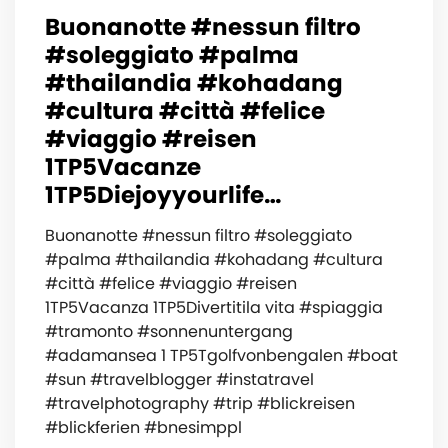
Buonanotte #nessun filtro
#soleggiato #palma
#thailandia #kohadang
#cultura #città #felice
#viaggio #reisen
1TP5Vacanze
1TP5Diejoyyourlife…
Buonanotte #nessun filtro #soleggiato
#palma #thailandia #kohadang #cultura
#città #felice #viaggio #reisen
1TP5Vacanza 1TP5Divertitila vita #spiaggia
#tramonto #sonnenuntergang
#adamansea 1 TP5Tgolfvonbengalen #boat
#sun #travelblogger #instatravel
#travelphotography #trip #blickreisen
#blickferien #bnesimppl