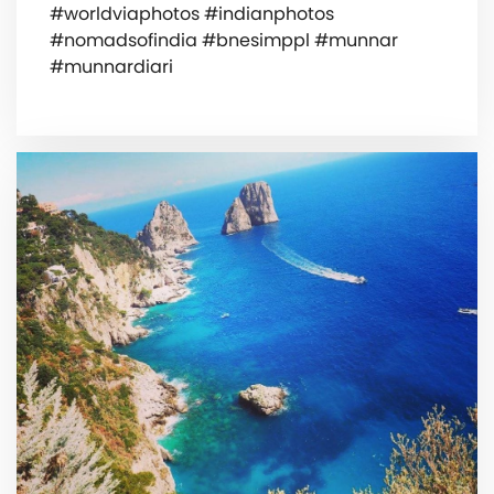
#worldviaphotos #indianphotos
#nomadsofindia #bnesimppl #munnar
#munnardiari