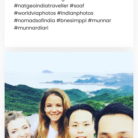
#natgeoindiatraveller #soaf
#worldviaphotos #indianphotos
#nomadsofindia #bnesimppl #munnar
#munnardiari