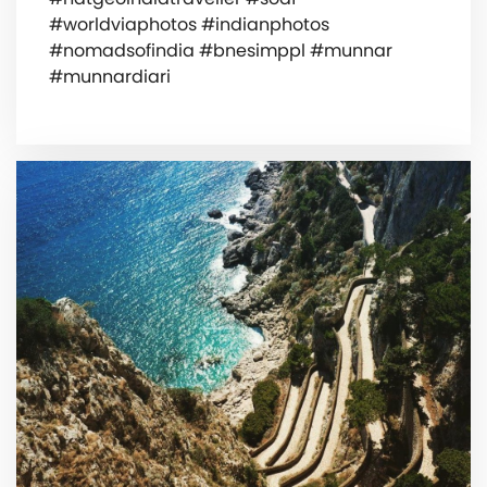
#worldviaphotos #indianphotos
#nomadsofindia #bnesimppl #munnar
#munnardiari