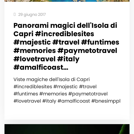
29 giugno 2017
Panorami magici dell'Isola di
Capri #incrediblesites
#majestic #travel #funtimes
#memories #paymetotravel
#lovetravel #italy
#amalficoast…
Viste magiche dell'Isola di Capri
#incrediblesites #majestic #travel
#funtimes #memories #paymetotravel
#lovetravel #italy #amalficoast #bnesimppl