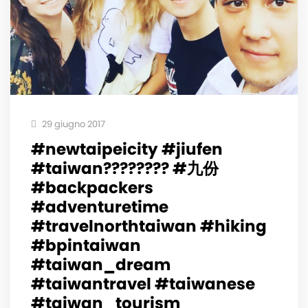
29 giugno 2017
#newtaipeicity #jiufen
#taiwan???????? #九份
#backpackers
#adventuretime
#travelnorthtaiwan #hiking
#bpintaiwan
#taiwan_dream
#taiwantravel #taiwanese
#taiwan_tourism