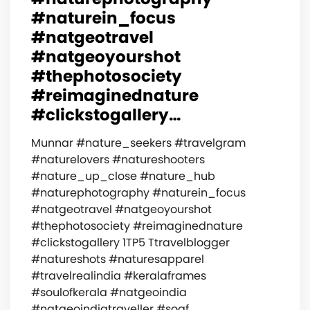
#naturein_focus
#natgeotravel
#natgeoyourshot
#thephotosociety
#reimaginednature
#clickstogallery…
Munnar #nature_seekers #travelgram
#naturelovers #natureshooters
#nature_up_close #nature_hub
#naturephotography #naturein_focus
#natgeotravel #natgeoyourshot
#thephotosociety #reimaginednature
#clickstogallery 1TP5 Ttravelblogger
#natureshots #naturesapparel
#travelrealindia #keralaframes
#soulofkerala #natgeoindia
#natgeoindiatraveller #soaf