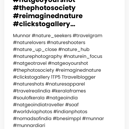
#thephotosociety
#reimaginednature
#clickstogallery…
Munnar #nature_seekers #travelgram
#naturelovers #natureshooters
#nature_up_close #nature_hub
#naturephotography #naturein_focus
#natgeotravel #natgeoyourshot
#thephotosociety #reimaginednature
#clickstogallery 1TP5 Ttravelblogger
#natureshots #naturesapparel
#travelrealindia #keralaframes
#soulofkerala #natgeoindia
#natgeoindiatraveller #soaf
#worldviaphotos #indianphotos
#nomadsofindia #bnesimppl #munnar
#munnardiari