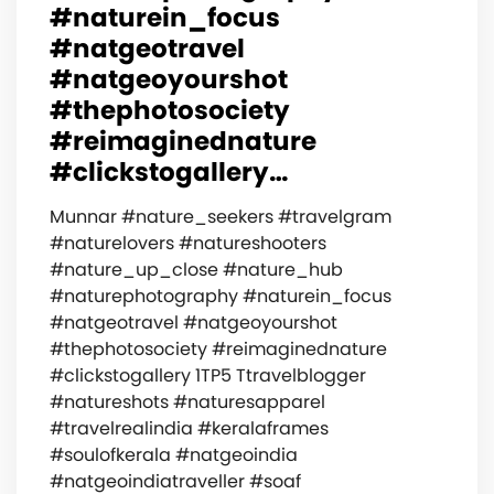
#naturein_focus
#natgeotravel
#natgeoyourshot
#thephotosociety
#reimaginednature
#clickstogallery…
Munnar #nature_seekers #travelgram
#naturelovers #natureshooters
#nature_up_close #nature_hub
#naturephotography #naturein_focus
#natgeotravel #natgeoyourshot
#thephotosociety #reimaginednature
#clickstogallery 1TP5 Ttravelblogger
#natureshots #naturesapparel
#travelrealindia #keralaframes
#soulofkerala #natgeoindia
#natgeoindiatraveller #soaf