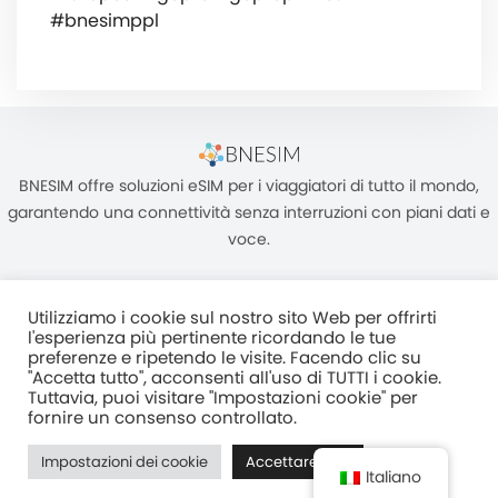
#bnesimppl
BNESIM offre soluzioni eSIM per i viaggiatori di tutto il mondo,
garantendo una connettività senza interruzioni con piani dati e
voce.
Utilizziamo i cookie sul nostro sito Web per offrirti
l'esperienza più pertinente ricordando le tue
preferenze e ripetendo le visite. Facendo clic su
"Accetta tutto", acconsenti all'uso di TUTTI i cookie.
Unità C, 8/F, King Palace Plaza, NO:55 King Yip Street, Kwun Tong,
Tuttavia, puoi visitare "Impostazioni cookie" per
Kowloon, HONG KONG
fornire un consenso controllato.
2017–2025 BNESIM LIMITED Tutti i diritti riservati
Impostazioni dei cookie
Accettare tutti
Normativa Sulla Privacy
Termini e condizioni
Fair Use Policy
Italiano