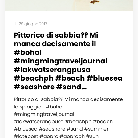
29 giugno 2017
Pittorico di sabbia?? Mi
manca decisamente il
#bohol
#mingmingtraveljournal
#lakwatserangpusa
#beachph #beach #bluesea
#seashore #sand…
Pittorico di sabbia?? Mi manca decisamente
la spiaggia… #bohol
#mingmingtraveljournal
#lakwatserangpusa #beachph #beach
#bluesea #seashore #sand #summer
#latepost #gopro #goproph #sun