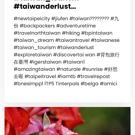
#taiwanderlust…
#newtaipeicity #jiufen #taiwan???????? #九
份 #backpackers #adventuretime
#travelnorthtaiwan #hiking #bpintaiwan
#taiwan_dream #taiwantravel #taiwanese
#taiwan_tourism #taiwanderlust
#exploretaiwan #discovertai wan #背包旅行
在臺灣 #igerstaiwan #taiwan1
#amazingtaiwan #naturale #sunrise #好想
去喔 #taipeitravel #iamtb #travelrepost
#bnesimppl 1TP5 Tinterpals #belga #amici