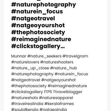
#naturephotography
#naturein_focus
#natgeotravel
#natgeoyourshot
#thephotosociety
#reimaginednature
#clickstogallery…
Munnar #nature_seekers #travelgram
#naturelovers #natureshooters
#nature_up_close #nature_hub
#naturephotography #naturein_focus
#natgeotravel #natgeoyourshot
#thephotosociety #reimaginednature
#clickstogallery 1TP5 Ttravelblogger
#natureshots #naturesapparel
#travelrealindia #keralaframes
#soulofkerala #natgeoindia