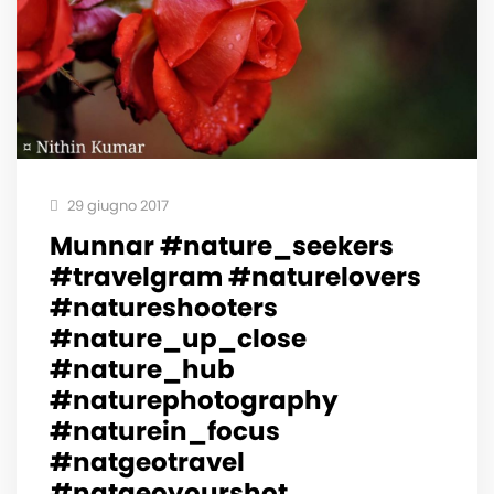
29 giugno 2017
Munnar #nature_seekers
#travelgram #naturelovers
#natureshooters
#nature_up_close
#nature_hub
#naturephotography
#naturein_focus
#natgeotravel
#natgeoyourshot