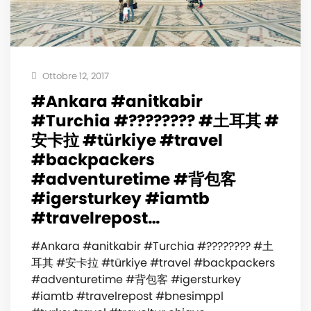
Ottobre 12, 2017
#Ankara #anitkabir
#Turchia #???????? #土耳其 #
安卡拉 #türkiye #travel
#backpackers
#adventuretime #背包客
#igersturkey #iamtb
#travelrepost…
#Ankara #anitkabir #Turchia #???????? #土
耳其 #安卡拉 #türkiye #travel #backpackers
#adventuretime #背包客 #igersturkey
#iamtb #travelrepost #bnesimppl