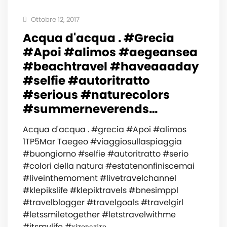
Ottobre 12, 2017
Acqua d'acqua . #Grecia
#Apoi #alimos #aegeansea
#beachtravel #haveaaaday
#selfie #autoritratto
#serious #naturecolors
#summerneverends…
Acqua d'acqua . #grecia #Apoi #alimos
1TP5Mar Taegeo #viaggiosullaspiaggia
#buongiorno #selfie #autoritratto #serio
#colori della natura #estatenonfiniscemai
#liveinthemoment #livetravelchannel
#klepikslife #klepiktravels #bnesimppl
#travelblogger #travelgoals #travelgirl
#letssmiletogether #letstravelwithme
#itsmylife #хітовеліто