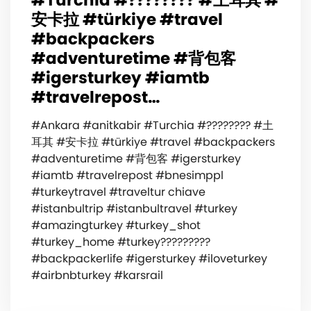
安卡拉 #türkiye #travel
#backpackers
#adventuretime #背包客
#igersturkey #iamtb
#travelrepost…
#Ankara #anitkabir #Turchia #???????? #土
耳其 #安卡拉 #türkiye #travel #backpackers
#adventuretime #背包客 #igersturkey
#iamtb #travelrepost #bnesimppl
#turkeytravel #traveltur chiave
#istanbultrip #istanbultravel #turkey
#amazingturkey #turkey_shot
#turkey_home #turkey?????????
#backpackerlife #igersturkey #iloveturkey
#airbnbturkey #karsrail