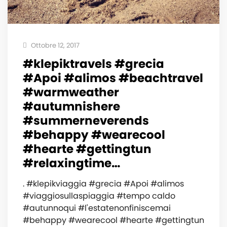
Ottobre 12, 2017
#klepiktravels #grecia
#Apoi #alimos #beachtravel
#warmweather
#autumnishere
#summerneverends
#behappy #wearecool
#hearte #gettingtun
#relaxingtime…
. #klepikviaggia #grecia #Apoi #alimos
#viaggiosullaspiaggia #tempo caldo
#autunnoqui #l'estatenonfiniscemai
#behappy #wearecool #hearte #gettingtun