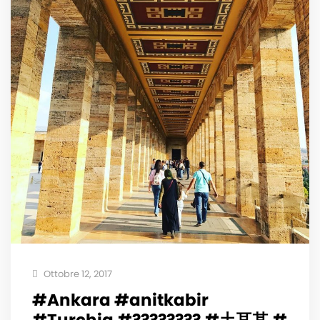
Ottobre 12, 2017
#Ankara #anitkabir
#Turchia #???????? #土耳其 #