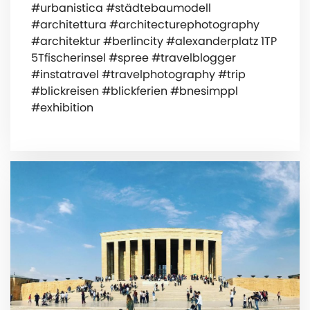
#urbanistica #städtebaumodell
#architettura #architecturephotography
#architektur #berlincity #alexanderplatz 1TP
5Tfischerinsel #spree #travelblogger
#instatravel #travelphotography #trip
#blickreisen #blickferien #bnesimppl
#exhibition