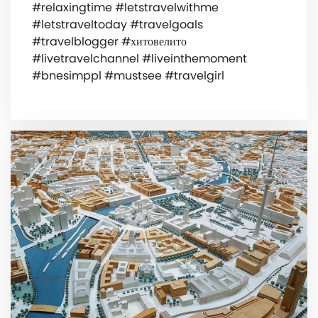
#relaxingtime #letstravelwithme
#letstraveltoday #travelgoals
#travelblogger #хитовелито
#livetravelchannel #liveinthemoment
#bnesimppl #mustsee #travelgirl