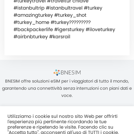
#turkeytravel #traveltur chiave
#istanbultrip #istanbultravel #turkey
#amazingturkey #turkey_shot
#turkey_home #turkey?????????
#backpackerlife #igersturkey #iloveturkey
#airbnbturkey #karsrail
BNESIM offre soluzioni eSIM per i viaggiatori di tutto il mondo,
garantendo una connettività senza interruzioni con piani dati e
voce.
Utilizziamo i cookie sul nostro sito Web per offrirti
l'esperienza più pertinente ricordando le tue
preferenze e ripetendo le visite. Facendo clic su
"Accetta tutto", acconsenti all'uso di TUTTI i cookie.
Unità C, 8/F, King Palace Plaza, NO:55 King Yip Street, Kwun Tong,