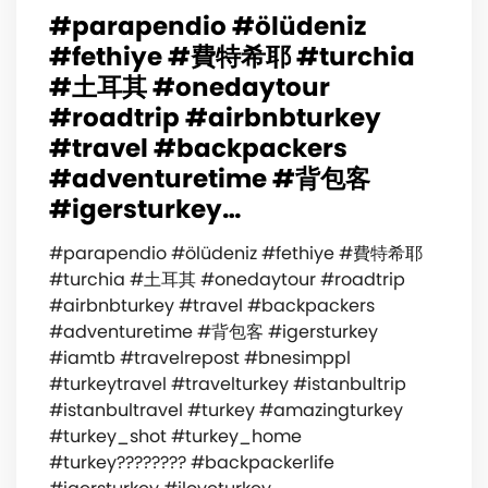
#parapendio #ölüdeniz
#fethiye #費特希耶 #turchia
#土耳其 #onedaytour
#roadtrip #airbnbturkey
#travel #backpackers
#adventuretime #背包客
#igersturkey…
#parapendio #ölüdeniz #fethiye #費特希耶
#turchia #土耳其 #onedaytour #roadtrip
#airbnbturkey #travel #backpackers
#adventuretime #背包客 #igersturkey
#iamtb #travelrepost #bnesimppl
#turkeytravel #travelturkey #istanbultrip
#istanbultravel #turkey #amazingturkey
#turkey_shot #turkey_home
#turkey???????? #backpackerlife