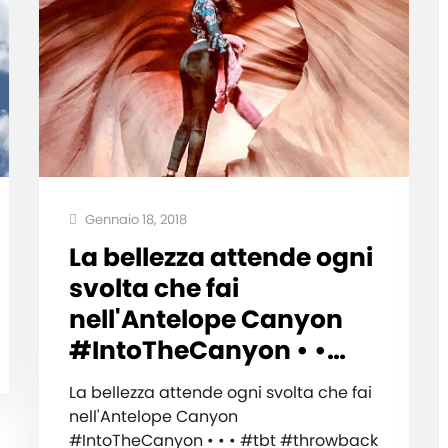
Gennaio 18, 2018
La bellezza attende ogni
svolta che fai
nell'Antelope Canyon ️
#IntoTheCanyon • •…
La bellezza attende ogni svolta che fai
nell'Antelope Canyon ️
#IntoTheCanyon • • • #tbt #throwback