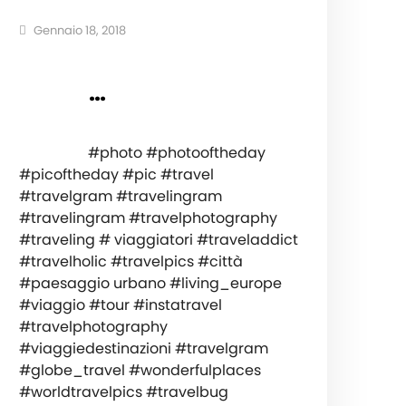
Gennaio 18, 2018
⠀ ⠀ ⠀ ⠀ ⠀⠀ ⠀ ⠀ ⠀ ⠀ ⠀⠀ ⠀ ⠀
⠀⠀ ⠀⠀…
⠀ ⠀ ⠀ ⠀ ⠀⠀ ⠀ ⠀ ⠀ ⠀ ⠀⠀ ⠀ ⠀ ⠀⠀ ⠀⠀ ⠀ ⠀
⠀ ⠀⠀ ⠀ ⠀ #photo #photooftheday
#picoftheday #pic #travel
#travelgram #travelingram
#travelingram #travelphotography
#traveling # viaggiatori #traveladdict
#travelholic #travelpics #città
#paesaggio urbano #living_europe
#viaggio #tour #instatravel
#travelphotography
#viaggiedestinazioni #travelgram
#globe_travel #wonderfulplaces
#worldtravelpics #travelbug