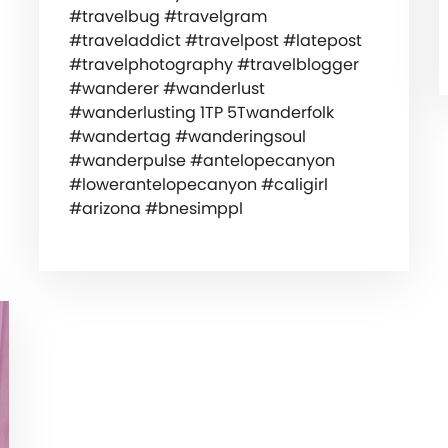
#travelbug #travelgram
#traveladdict #travelpost #latepost
#travelphotography #travelblogger
#wanderer #wanderlust
#wanderlusting 1TP 5Twanderfolk
#wandertag #wanderingsoul
#wanderpulse #antelopecanyon
#lowerantelopecanyon #caligirl
#arizona #bnesimppl