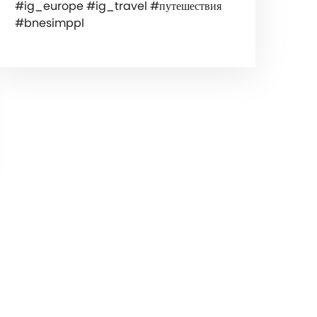
#ig_europe #ig_travel #путешествия
#bnesimppl