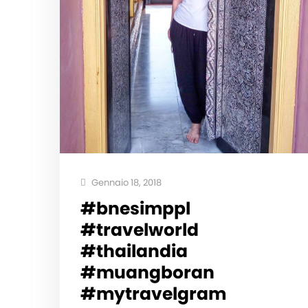
Gennaio 18, 2018
#bnesimppl
#travelworld
#thailandia
#muangboran
#mytravelgram