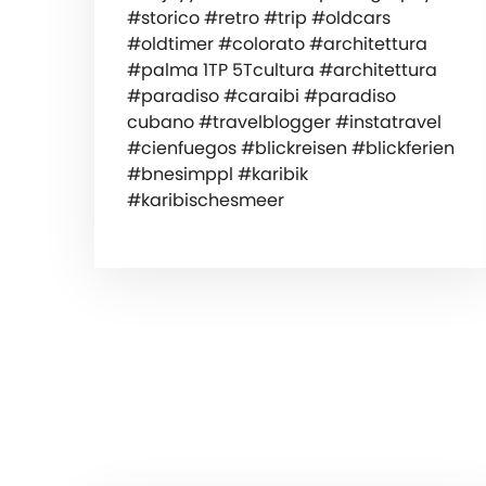
#storico #retro #trip #oldcars
#oldtimer #colorato #architettura
#palma 1TP 5Tcultura #architettura
#paradiso #caraibi #paradiso
cubano #travelblogger #instatravel
#cienfuegos #blickreisen #blickferien
#bnesimppl #karibik
#karibischesmeer