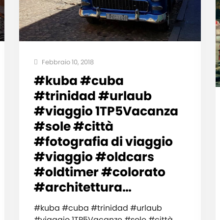
Febbraio 10, 2018
#kuba #cuba
#trinidad #urlaub
#viaggio 1TP5Vacanza
#sole #città
#fotografia di viaggio
#viaggio #oldcars
#oldtimer #colorato
#architettura…
#kuba #cuba #trinidad #urlaub
#viaggio 1TP5Vacanze #sole #città