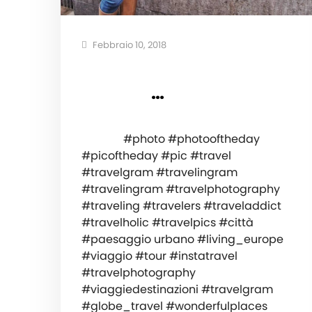
Febbraio 10, 2018
⠀ ⠀ ⠀ ⠀⠀ ⠀ ⠀ ⠀ ⠀ ⠀⠀ ⠀ ⠀
⠀⠀ ⠀⠀ ⠀…
⠀ ⠀ ⠀ ⠀⠀ ⠀ ⠀ ⠀ ⠀ ⠀⠀ ⠀ ⠀ ⠀⠀ ⠀⠀ ⠀ ⠀ ⠀
⠀⠀ ⠀ ⠀ #photo #photooftheday
#picoftheday #pic #travel
#travelgram #travelingram
#travelingram #travelphotography
#traveling #travelers #traveladdict
#travelholic #travelpics #città
#paesaggio urbano #living_europe
#viaggio #tour #instatravel
#travelphotography
#viaggiedestinazioni #travelgram
#globe_travel #wonderfulplaces