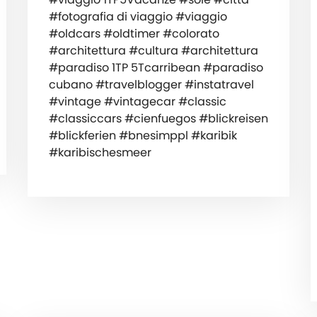
#fotografia di viaggio #viaggio
#oldcars #oldtimer #colorato
#architettura #cultura #architettura
#paradiso 1TP 5Tcarribean #paradiso
cubano #travelblogger #instatravel
#vintage #vintagecar #classic
#classiccars #cienfuegos #blickreisen
#blickferien #bnesimppl #karibik
#karibischesmeer