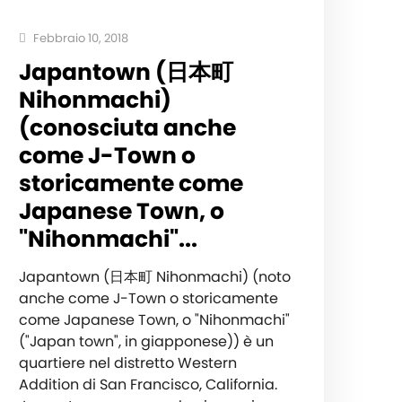
Febbraio 10, 2018
Japantown (日本町
Nihonmachi)
(conosciuta anche
come J-Town o
storicamente come
Japanese Town, o
"Nihonmachi"...
Japantown (日本町 Nihonmachi) (noto
anche come J-Town o storicamente
come Japanese Town, o "Nihonmachi"
("Japan town", in giapponese)) è un
quartiere nel distretto Western
Addition di San Francisco, California.