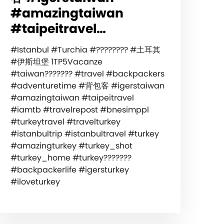
#amazingtaiwan
#taipeitravel…
#Istanbul #Turchia #???????? #土耳其
#伊斯坦堡 1TP5Vacanze
#taiwan??????? #travel #backpackers
#adventuretime #背包客 #igerstaiwan
#amazingtaiwan #taipeitravel
#iamtb #travelrepost #bnesimppl
#turkeytravel #travelturkey
#istanbultrip #istanbultravel #turkey
#amazingturkey #turkey_shot
#turkey_home #turkey???????
#backpackerlife #igersturkey
#iloveturkey