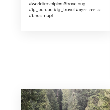
#worldtravelpics #travelbug
#ig_europe #ig_travel #путешествия
#bnesimppl