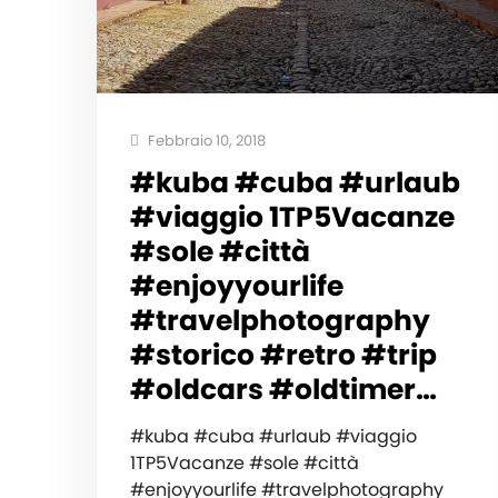
Febbraio 10, 2018
#kuba #cuba #urlaub
#viaggio 1TP5Vacanze
#sole #città
#enjoyyourlife
#travelphotography
#storico #retro #trip
#oldcars #oldtimer…
#kuba #cuba #urlaub #viaggio
1TP5Vacanze #sole #città
#enjoyyourlife #travelphotography