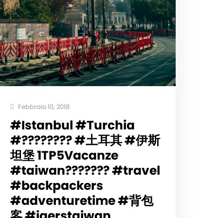
Febbraio 10, 2018
#Istanbul #Turchia
#???????? #土耳其 #伊斯
坦堡 1TP5Vacanze
#taiwan??????? #travel
#backpackers
#adventuretime #背包
客 #igerstaiwan