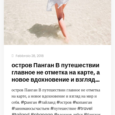
Febbraio 28, 2018
остров Панган В путешествии
главное не отметка на карте, а
новое вдохновение и взгляд…
остров Панган В путешествии главное не отметка
на карте, а новое вдохновение и взгляд на мир и
себя. #pанган #тайланд #остров #копанган
#занимаюсьсчастьем #путешествие #travel
#tailand #phangan #вдохнов ляйся #бангкок