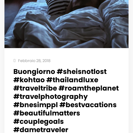
Febbraio 28, 2018
Buongiorno #sheisnotlost
#kohtao #thailandluxe
#traveltribe #roamtheplanet
#travelphotography
#bnesimppl #bestvacations
#beautifulmatters
#couplegoals
#dametraveler