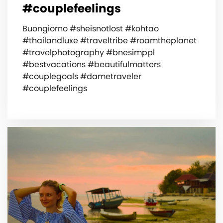
#couplefeelings
Buongiorno #sheisnotlost #kohtao
#thailandluxe #traveltribe #roamtheplanet
#travelphotography #bnesimppl
#bestvacations #beautifulmatters
#couplegoals #dametraveler
#couplefeelings