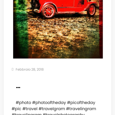
Febbraio 28, 2018
⠀ ⠀ ⠀ ⠀⠀ ⠀ ⠀ ⠀ ⠀ ⠀⠀ ⠀ ⠀ ⠀⠀ ⠀⠀
⠀…
⠀ ⠀ ⠀ ⠀⠀ ⠀ ⠀ ⠀ ⠀ ⠀⠀ ⠀ ⠀ ⠀⠀ ⠀⠀ ⠀ ⠀ ⠀ ⠀⠀ ⠀
⠀ #photo #photooftheday #picoftheday
#pic #travel #travelgram #travelingram
#travelingram #travelphotography