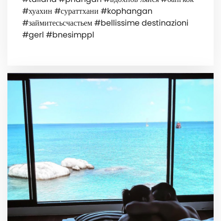
#хуахин #сураттхани #kophangan
#займитесьсчастьем #bellissime destinazioni
#gerl #bnesimppl