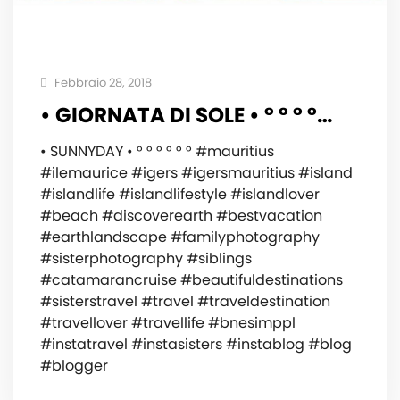
Febbraio 28, 2018
• GIORNATA DI SOLE • ° ° ° °…
• SUNNYDAY • ° ° ° ° ° ° #mauritius
#ilemaurice #igers #igersmauritius #island
#islandlife #islandlifestyle #islandlover
#beach #discoverearth #bestvacation
#earthlandscape #familyphotography
#sisterphotography #siblings
#catamarancruise #beautifuldestinations
#sisterstravel #travel #traveldestination
#travellover #travellife #bnesimppl
#instatravel #instasisters #instablog #blog
#blogger