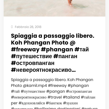
Febbraio 28, 2018
Spiaggia a passaggio libero.
Koh Phangan Photo @
#freeway #phangan #тай
#путешествие #панган
#островпанган
#невероятнокрасиво…
Spiaggia a passaggio libero. Koh Phangan
Photo @kamil.mp4 #freeway #phangan
#тай #путешествие #pangan #островпанган
#невероятнокрасиво #travel #tailand #тайлан
per #вдохновляйся #бангкок #хуахин
#сураттхани #bellissime destinazioni #natura