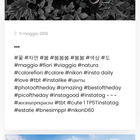
11 maggio 2018
...
#꽃 #자연 #봄 #봄봄봄 #봄봄 #색상 #도
#maggio #fiori #viaggio #natura
#colorefiori #colore #nikon #insta daily
#love #tbt #instalike #цветы
#photooftheday #amazing #bestoftheday
#picoftheday #instagood #instatag ~ ~ ~
#жизньпрекрасна #tbt #cute 1 TP5Tinstatag
#estate #bnesimppl #nikonD60