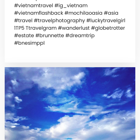
#vietnamtravel #ig_vietnam
#vietnamflashback #mochilaoasia #asia
#travel #travelphotography #luckytravelgirl
1TP5 Ttravelgram #wanderlust #globetrotter
#estate #brunnette #dreamtrip
#bnesimppl