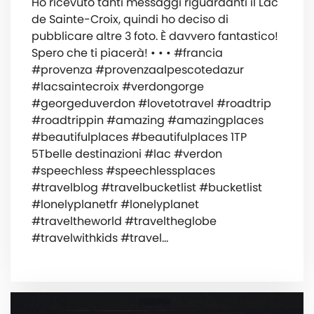
Ho ricevuto tanti messaggi riguardanti il Lac
de Sainte-Croix, quindi ho deciso di
pubblicare altre 3 foto. È davvero fantastico!
Spero che ti piacerà! • • • #francia
#provenza #provenzaalpescotedazur
#lacsaintecroix #verdongorge
#georgeduverdon #lovetotravel #roadtrip
#roadtrippin #amazing #amazingplaces
#beautifulplaces #beautifulplaces 1TP
5Tbelle destinazioni #lac #verdon
#speechless #speechlessplaces
#travelblog #travelbucketlist #bucketlist
#lonelyplanetfr #lonelyplanet
#traveltheworld #traveltheglobe
#travelwithkids #travel…