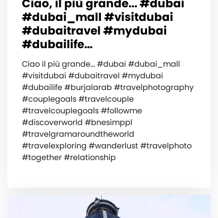
Ciao, il più grande... #dubai
#dubai_mall #visitdubai
#dubaitravel #mydubai
#dubailife…
Ciao il più grande... #dubai #dubai_mall
#visitdubai #dubaitravel #mydubai
#dubailife #burjalarab #travelphotography
#couplegoals #travelcouple
#travelcouplegoals #followme
#discoverworld #bnesimppl
#travelgramaroundtheworld
#travelexploring #wanderlust #travelphoto
#together #relationship