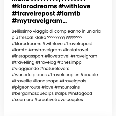
#klarodreams #withlove
#travelrepost #iamtb
#mytravelgram…
Bellissimo viaggio di compleanno in un'aria
più fresca! KlaRo ????????/????????
#klarodreams #withlove #travelrepost
#iamtb #mytravelgram #instatravel
#instapassport #ilovetravel #travelgram
#travelling #travelog #bnesimppl
#viaggiando #naturelovers
#wonerfulplaces #travelcouples #couple
#travelife #landscape #travelgoals
#pigeonroute #love #mountains
#bergamasquealps #alps #instagood
#seemore #creativetravelcouples