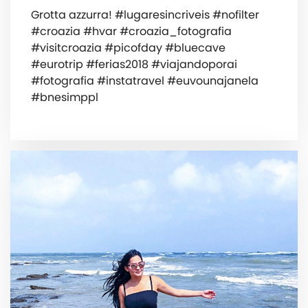
Grotta azzurra! #lugaresincriveis #nofilter
#croazia #hvar #croazia_fotografia
#visitcroazia #picofday #bluecave
#eurotrip #ferias2018 #viajandoporai
#fotografia #instatravel #euvounajanela
#bnesimppl