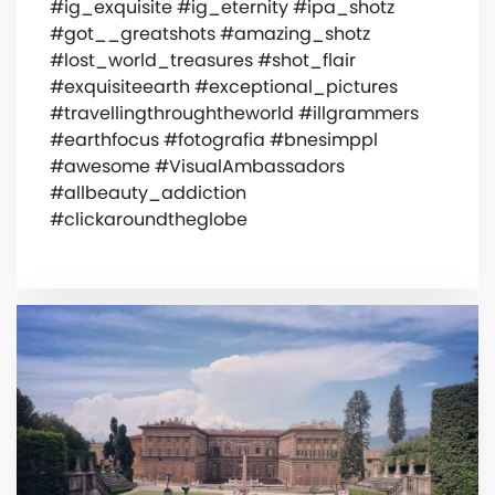
#ig_exquisite #ig_eternity #ipa_shotz
#got__greatshots #amazing_shotz
#lost_world_treasures #shot_flair
#exquisiteearth #exceptional_pictures
#travellingthroughtheworld #illgrammers
#earthfocus #fotografia #bnesimppl
#awesome #VisualAmbassadors
#allbeauty_addiction
#clickaroundtheglobe