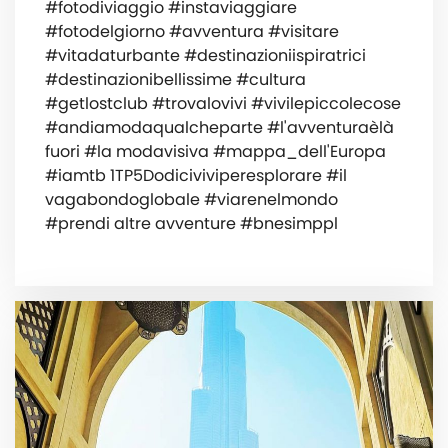
#fotodiviaggio #instaviaggiare
#fotodelgiorno #avventura #visitare
#vitadaturbante #destinazioniispiratrici
#destinazionibellissime #cultura
#getlostclub #trovalovivi #vivilepiccolecose
#andiamodaqualcheparte #l'avventuraèlà
fuori #la modavisiva #mappa_dell'Europa
#iamtb 1TP5Dodiciviviperesplorare #il
vagabondoglobale #viarenelmondo
#prendi altre avventure #bnesimppl