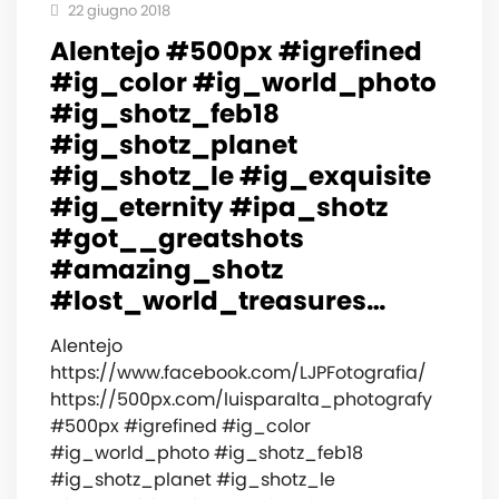
22 giugno 2018
Alentejo #500px #igrefined
#ig_color #ig_world_photo
#ig_shotz_feb18
#ig_shotz_planet
#ig_shotz_le #ig_exquisite
#ig_eternity #ipa_shotz
#got__greatshots
#amazing_shotz
#lost_world_treasures…
Alentejo
https://www.facebook.com/LJPFotografia/
https://500px.com/luisparalta_photografy
#500px #igrefined #ig_color
#ig_world_photo #ig_shotz_feb18
#ig_shotz_planet #ig_shotz_le