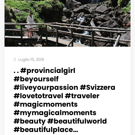
Luglio 15, 2018
. . #provincialgirl
#beyourself
#liveyourpassion #Svizzera
#lovetotravel #traveler
#magicmoments
#mymagicalmoments
#beauty #beautifulworld
#beautifulplace…