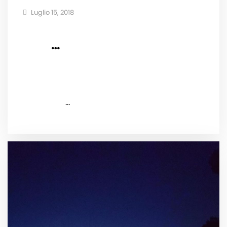
Luglio 15, 2018
⠀ ⠀⠀ ⠀⠀ ⠀⠀ ⠀ ⠀ ⠀ ⠀⠀ ⠀ ⠀ ⠀ ⠀
⠀⠀ ⠀…
⠀ ⠀⠀ ⠀⠀ ⠀⠀ ⠀ ⠀ ⠀ ⠀⠀ ⠀ ⠀ ⠀ ⠀ ⠀⠀ ⠀ ⠀⠀ ⠀⠀
⠀⠀ ⠀ ⠀ ⠀ ⠀⠀ ⠀ ⠀ ⠀ ⠀ ⠀⠀ ⠀ ⠀ ⠀⠀ ⠀⠀ ⠀ ⠀ ⠀ ⠀⠀
⠀⠀ ⠀ ⠀ ⠀ ⠀ ⠀ ⠀⠀ ⠀⠀ ⠀⠀ ⠀ ⠀ ⠀ ⠀⠀ ⠀ ⠀ ⠀ ⠀ ⠀⠀
⠀ ⠀ ⠀⠀ ⠀⠀…