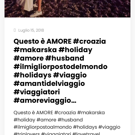
Luglio 15, 2018
Questo è AMORE️ #croazia
#makarska #holiday
#amore #husband
#ilmigliorpostodelmondo
#holidays #viaggio
#amantidelviaggio
#viaggiatori
#amoreviaggio…
Questo è AMORE️ #croazia #makarska
#holiday #amore #husband
#ilmigliorpostoalmondo #holidays #viaggio
#triplovers #viaggiatori #lovetravel