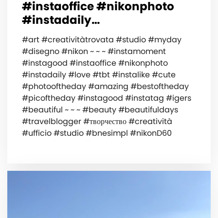
#instaoffice #nikonphoto
#instadaily…
#art #creativitàtrovata #studio #myday
#disegno #nikon ~ ~ ~ #instamoment
#instagood #instaoffice #nikonphoto
#instadaily #love #tbt #instalike #cute
#photooftheday #amazing #bestoftheday
#picoftheday #instagood #instatag #igers
#beautiful ~ ~ ~ #beauty #beautifuldays
#travelblogger #творчество #creatività
#ufficio #studio #bnesimpl #nikonD60