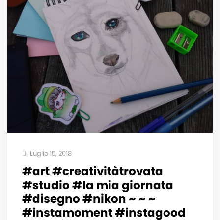
Luglio 15, 2018
#art #creativitàtrovata
#studio #la mia giornata
#disegno #nikon ~ ~ ~
#instamoment #instagood