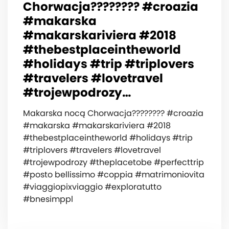
Chorwacja???????? #croazia
#makarska
#makarskariviera #2018
#thebestplaceintheworld
#holidays #trip #triplovers
#travelers #lovetravel
#trojewpodrozy…
Makarska nocą Chorwacja???????? #croazia
#makarska #makarskariviera #2018
#thebestplaceintheworld #holidays #trip
#triplovers #travelers #lovetravel
#trojewpodrozy #theplacetobe #perfecttrip
#posto bellissimo #coppia #matrimoniovita
#viaggiopixviaggio #exploratutto
#bnesimppl