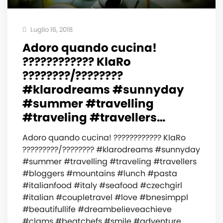
Luglio 16, 2018
Adoro quando cucina!
????????????‍ KlaRo
????????/????????
#klarodreams #sunnyday
#summer #travelling
#traveling #travellers…
Adoro quando cucina! ????????????‍ KlaRo
?????????/???????? #klarodreams #sunnyday
#summer #travelling #traveling #travellers
#bloggers #mountains #lunch #pasta
#italianfood #italy #seafood #czechgirl
#italian #coupletravel #love #bnesimppl
#beautifullife #dreambelieveachieve
#clams #beatchefs #smile #adventure