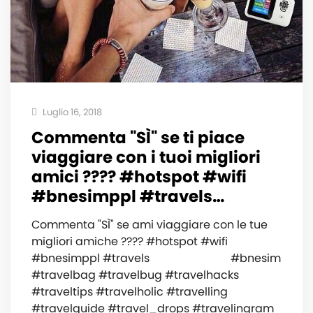
Luglio 16, 2018
Commenta "SÌ" se ti piace
viaggiare con i tuoi migliori
amici ‍️‍️‍️???? #hotspot #wifi
#bnesimppl #travels…
Commenta "SÌ" se ami viaggiare con le tue
migliori amiche ‍️‍️‍️???? #hotspot #wifi
#bnesimppl #travels ⠀ ⠀ ⠀ ⠀ ⠀ ⠀ ⠀ #bnesim
#travelbag #travelbug #travelhacks
#traveltips #travelholic #travelling
#travelguide #travel_drops #travelingram