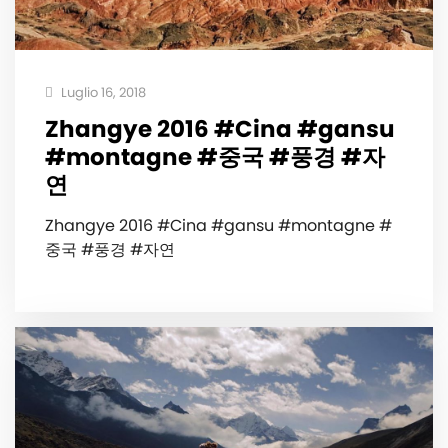
Luglio 16, 2018
Zhangye 2016 #Cina #gansu
#montagne #중국 #풍경 #자
연
Zhangye 2016 #Cina #gansu #montagne #
중국 #풍경 #자연