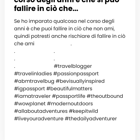
fallire in ciò che...
Se ho imparato qualcosa nel corso degli
anni è che puoi fallire in ciò che non ami,
quindi potresti anche rischiare di fallire in ciò
che ami ️⠀⠀⠀⠀⠀⠀⠀⠀⠀ .⠀⠀⠀⠀⠀⠀⠀⠀⠀⠀
.⠀⠀⠀⠀⠀⠀⠀⠀⠀⠀ .⠀⠀⠀⠀⠀⠀⠀⠀⠀⠀
.⠀⠀⠀⠀⠀⠀⠀⠀⠀⠀ .⠀⠀⠀⠀⠀⠀⠀⠀⠀⠀
.⠀⠀⠀⠀⠀⠀⠀⠀⠀⠀ #travelblogger
#travelinladies #passionpassport
#abmtravelbug #bevisuallyinspired
#igpassport #beautifulmatters
#iamatraveler #passportlife #theoutbound
#wowplanet #modernoutdoors
#allaboutadventures #keepitwild
#liveyouradventure #thedailyadventurer
⠀⠀⠀⠀⠀⠀⠀⠀⠀