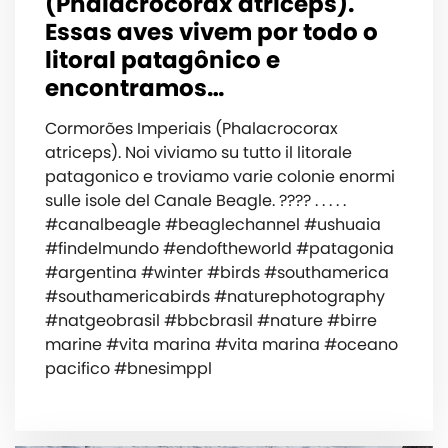
(Phalacrocorax atriceps).
Essas aves vivem por todo o
litoral patagônico e
encontramos…
Cormorões Imperiais (Phalacrocorax
atriceps). Noi viviamo su tutto il litorale
patagonico e troviamo varie colonie enormi
sulle isole del Canale Beagle. ???? . . . . .
#canalbeagle #beaglechannel #ushuaia
#findelmundo #endoftheworld #patagonia
#argentina #winter #birds #southamerica
#southamericabirds #naturephotography
#natgeobrasil #bbcbrasil #nature #birre
marine #vita marina #vita marina #oceano
pacifico #bnesimppl