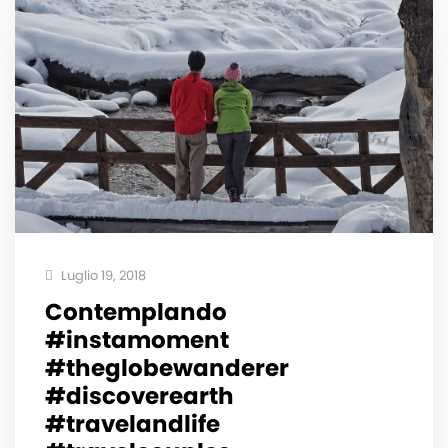
Luglio 19, 2018
Contemplando
#instamoment
#theglobewanderer
#discoverearth
#travelandlife