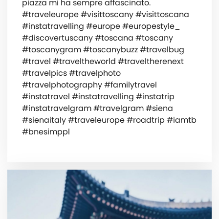
piazza mi ha sempre affascinato. ️
#traveleurope #visittoscany #visittoscana
#instatravelling #europe #europestyle_
#discovertuscany #toscana #toscany
#toscanygram #toscanybuzz #travelbug
#travel #traveltheworld #traveltherenext
#travelpics #travelphoto
#travelphotography #familytravel
#instatravel #instatravelling #instatrip
#instatravelgram #travelgram #siena
#sienaitaly #traveleurope #roadtrip #iamtb
#bnesimppl