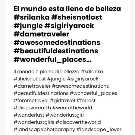
El mundo esta lleno de belleza
#srilanka #sheisnotlost
#jungle #sigiriyarock
#dametraveler
#awesomedestinations
#beautifuldestinations
#wonderful_places…
Il mondo è pieno di bellezza #srilanka
#sheisnotlost #jungle #sigiriyarock
#dametraveler #awesomedestinations
#beautifuldestinations #wonderful_places
#femmetravel #girltravel #forrest
#discoverearth #wearetheworld
#wanderlust #wanderlustgirl
#wanderlustgirls #discovertheworld
#landscapephotography #landscape_lover