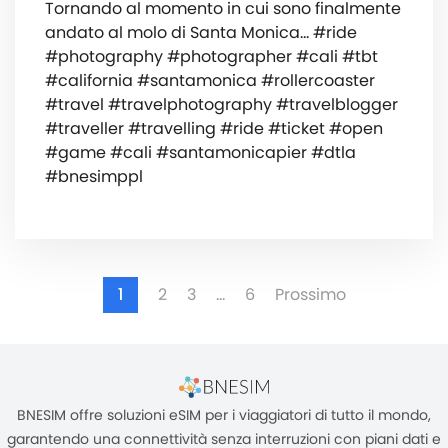
Tornando al momento in cui sono finalmente
andato al molo di Santa Monica... #ride
#photography #photographer #cali #tbt
#california #santamonica #rollercoaster
#travel #travelphotography #travelblogger
#traveller #travelling #ride #ticket #open
#game #cali #santamonicapier #dtla
#bnesimppl
1
2
3
…
6
Prossimo
BNESIM offre soluzioni eSIM per i viaggiatori di tutto il mondo,
garantendo una connettività senza interruzioni con piani dati e