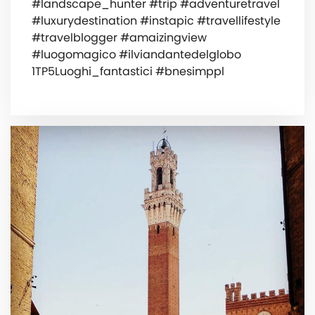
#landscape_hunter #trip #adventuretravel
#luxurydestination #instapic #travellifestyle
#travelblogger #amaizingview
#luogomagico #ilviandantedelglobo
1TP5Luoghi_fantastici #bnesimppl