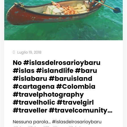
Luglio 19, 2018
No #islasdelrosarioybaru
#islas #islandlife #baru
#islabaru #baruisland
#cartagena #Colombia
#travelphotography
#travelholic #travelgirl
#traveller #travelcomunity…
Nessuna parola... #islasdelrosarioybaru