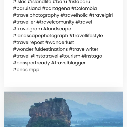
#islas #islandlife #baru #islabaru
#baruisland #cartagena #Colombia
#travelphotography #travelholic #travelgirl
#traveller #travelcomunity #travel
#travelgram #landscape
#landscapephotograph #travellifestyle
#travelrepost #wanderlust
#wonderlfuldestinations #travelwriter
#travel #instatravel #tourism #instago
#passportready #travelblogger
#bnesimppl