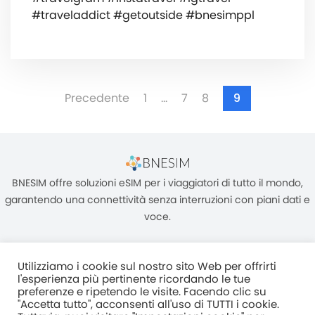
#traveladdict #getoutside #bnesimppl
Precedente
1
…
7
8
9
BNESIM offre soluzioni eSIM per i viaggiatori di tutto il mondo,
garantendo una connettività senza interruzioni con piani dati e
voce.
Utilizziamo i cookie sul nostro sito Web per offrirti
l'esperienza più pertinente ricordando le tue
preferenze e ripetendo le visite. Facendo clic su
"Accetta tutto", acconsenti all'uso di TUTTI i cookie.
Unità C, 8/F, King Palace Plaza, NO:55 King Yip Street, Kwun Tong,