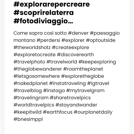
#explorarepercreare
#scoprirelaterra
#fotodiviaggio…
Come sopra così sotto #denver #paesaggio
montano #perdersi #explorer #optoutside
#theworldshotz #createexplore
#exploretocreate #discoverearth
#travelphoto #travelworld #keepexploring
#theglobewanderer #roamtheplanet
#letsgosomewhere #exploretheglobe
#nakedplanet #instatraveling #igtravel
#travelblog #instago #mytravelgram
#travelingram #sharetravelpics
#worldtravelpics #stayandwander
#keepitwild #earthfocus #ourplanetdaily
#bnesimppl