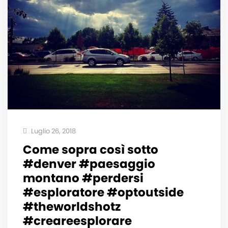
Luglio 26, 2018
Come sopra così sotto
#denver #paesaggio
montano #perdersi
#esploratore #optoutside
#theworldshotz
#creareesplorare