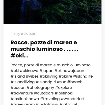
Luglio 26, 2018
Rocce, pozze di marea e
muschio luminoso . . . . . .
#oki…
Rocce, pozze di marea e muschio luminoso...
#oki #okinawa #japan #okinawajapan
#island #vibes #okiliving #okilife #islandlife
#islandliving #islandgirl #sun #beach
#ocean #photography #explore
#adventure #outdoors #lostinoki
#lostinokinawa #traveling #wanderlust
#travelgram #instatravel #igtravel