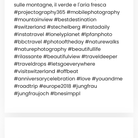
sulle montagne, il verde e l'aria fresca
#projectography365 #mobilephotography
#mountainview #bestdestination
#switzerland #stechelberg #instadaily
#instatravel #lonelyplanet #lpfanphoto
#bbctravel #photooftheday #naturewalks
#naturephotography #beautifullife
#rilassante #beautifulview #traveldeeper
#traveldrops #letsgoeverywhere
#visitswitzerland #offbeat
#anniversarycelebration #love #youandme
#roadtrip #europe2018 #jungfrau
#jungfraujoch #bnesimppl