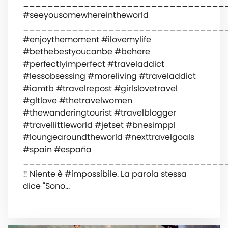
_________________________________
#seeyousomewhereintheworld
_________________________________
#enjoythemoment #ilovemylife
#bethebestyoucanbe #behere
#perfectlyimperfect #traveladdict
#lessobsessing #moreliving #traveladdict
#iamtb #travelrepost #girlslovetravel
#gltlove #thetravelwomen
#thewanderingtourist #travelblogger
#travellittleworld #jetset #bnesimppl
#loungearoundtheworld #nexttravelgoals
#spain #españa
_________________________________
‼️ Niente è #impossibile. La parola stessa
dice "Sono…