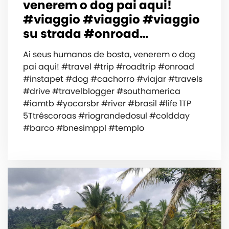
venerem o dog pai aqui!
#viaggio #viaggio #viaggio
su strada #onroad…
Ai seus humanos de bosta, venerem o dog
pai aqui! #travel #trip #roadtrip #onroad
#instapet #dog #cachorro #viajar #travels
#drive #travelblogger #southamerica
#iamtb #yocarsbr #river #brasil #life 1TP
5Ttrêscoroas #riograndedosul #coldday
#barco #bnesimppl #templo