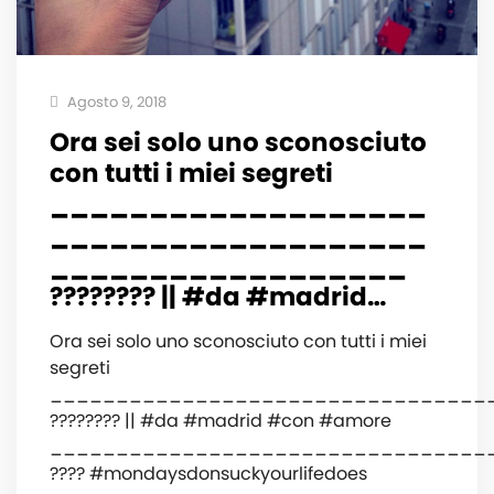
Agosto 9, 2018
Ora sei solo uno sconosciuto
con tutti i miei segreti️
___________________
___________________
__________________
???????? || #da #madrid…
Ora sei solo uno sconosciuto con tutti i miei
segreti️
_________________________________
???????? || #da #madrid #con #amore
️_________________________________
???? #mondaysdonsuckyourlifedoes