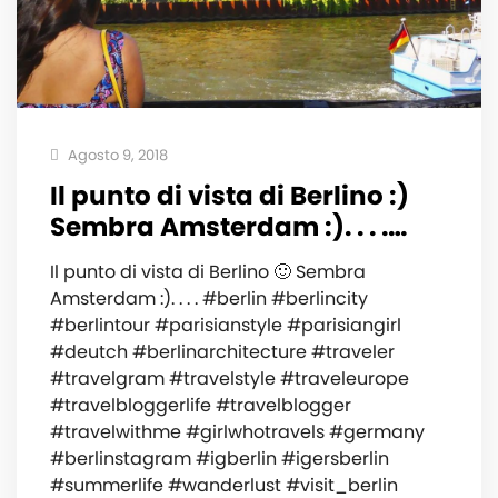
Agosto 9, 2018
Il punto di vista di Berlino :)
Sembra Amsterdam :). . . .…
Il punto di vista di Berlino 🙂 Sembra
Amsterdam :). . . . #berlin #berlincity
#berlintour #parisianstyle #parisiangirl
#deutch #berlinarchitecture #traveler
#travelgram #travelstyle #traveleurope
#travelbloggerlife #travelblogger
#travelwithme #girlwhotravels #germany
#berlinstagram #igberlin #igersberlin
#summerlife #wanderlust #visit_berlin