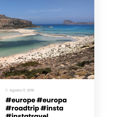
Agosto 17, 2018
#europe #europa
#roadtrip #insta
#instatravel