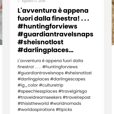
Agosto 17, 2018
L'avventura è appena
fuori dalla finestra! . . .
#huntingforviews
#guardiantravelsnaps
#sheisnotlost
#darlingplaces…
L'avventura è appena fuori dalla
finestra! . . . . #huntingforviews
#guardiantravelsnaps #sheisnotlost
#darlingplaces #darlingescapes
#ig_color #culturetrip
#speechlessplaces #travelgirlsgo
#traveldreamseekers #travelrepost
#thisistheworld #worldnomads
#worldaspirations #tlpicks