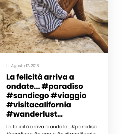
Agosto 17, 2018
La felicità arriva a
ondate... #paradiso
#sandiego #viaggio
#visitacalifornia
#wanderlust…
La felicità arriva a ondate... #paradiso
#sandiego #viaggio #visitacalifornia