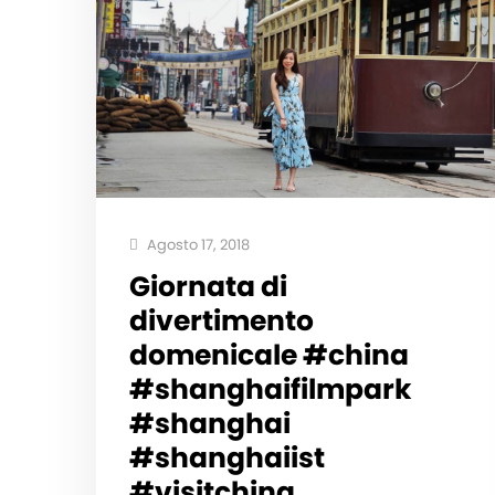
Agosto 17, 2018
Giornata di
divertimento
domenicale #china
#shanghaifilmpark
#shanghai
#shanghaiist
#visitchina