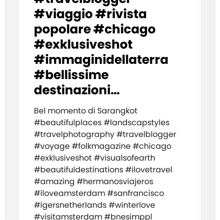
#viaggio #rivista
popolare #chicago
#exklusiveshot
#immaginidellaterra
#bellissime
destinazioni…
Bel momento di Sarangkot
#beautifulplaces #landscapstyles
#travelphotography #travelblogger
#voyage #folkmagazine #chicago
#exklusiveshot #visualsofearth
#beautifuldestinations #ilovetravel
#amazing #hermanosviajeros
#iloveamsterdam #sanfrancisco
#igersnetherlands #winterlove
#visitamsterdam #bnesimppl