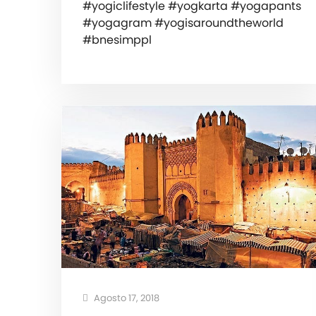
#yogiclifestyle #yogkarta #yogapants
#yogagram #yogisaroundtheworld
#bnesimppl
Agosto 17, 2018