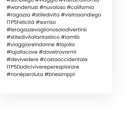
#wanderlust #nuvoloso #california
#ragazza #stiledivita #visitasandiego
1TP5Felicità #sorriso
#leragazzevoglionosolodivertirsi
#stiledivitafantastico #iamtb
#viaggiareindonne #lajolla
#lajollacove #dovetrovarmi
#devivedere #costaoccidentale
1TP5Dodicivivereperesplorare
#nonèperduta #bnesimppl