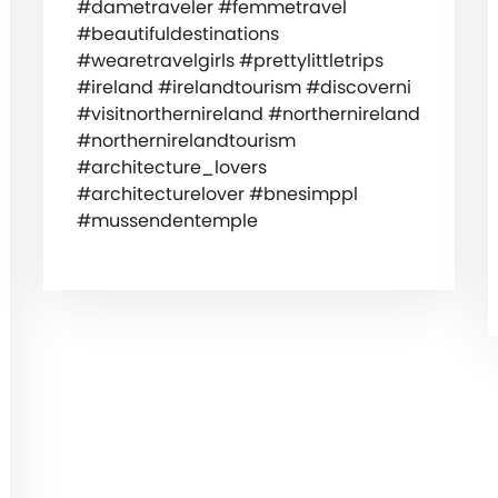
#dametraveler #femmetravel
#beautifuldestinations
#wearetravelgirls #prettylittletrips
#ireland #irelandtourism #discoverni
#visitnorthernireland #northernireland
#northernirelandtourism
#architecture_lovers
#architecturelover #bnesimppl
#mussendentemple