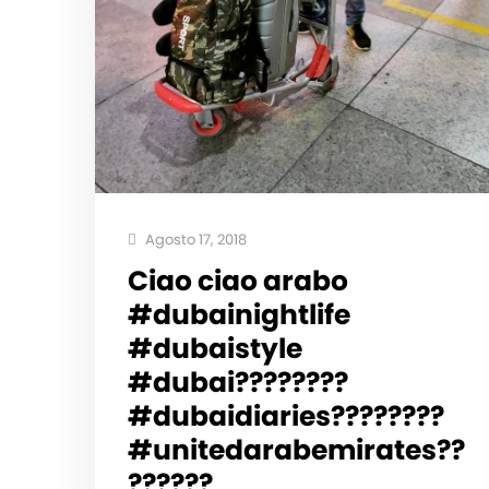
Agosto 17, 2018
Ciao ciao arabo
#dubainightlife
#dubaistyle
#dubai????????
#dubaidiaries????????
#unitedarabemirates??
??????