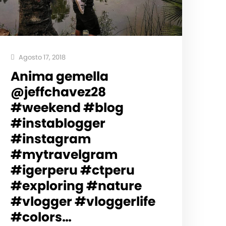
Agosto 17, 2018
Anima gemella
@jeffchavez28
#weekend #blog
#instablogger
#instagram
#mytravelgram
#igerperu #ctperu
#exploring #nature
#vlogger #vloggerlife
#colors…