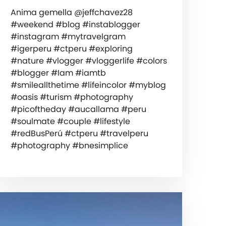
Anima gemella @jeffchavez28
#weekend #blog #instablogger
#instagram #mytravelgram
#igerperu #ctperu #exploring
#nature #vlogger #vloggerlife #colors
#blogger #Iam #iamtb
#smileallthetime #lifeincolor #myblog
#oasis #turism #photography
#picoftheday #aucallama #peru
#soulmate #couple #lifestyle
#redBusPerú #ctperu #travelperu
#photography #bnesimplice