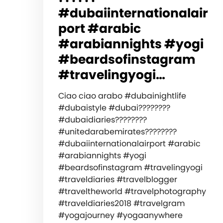
#dubaiinternationalair
port #arabic
#arabiannights #yogi
#beardsofinstagram
#travelingyogi…
Ciao ciao arabo #dubainightlife
#dubaistyle #dubai????????
#dubaidiaries????????
#unitedarabemirates????????
#dubaiinternationalairport #arabic
#arabiannights #yogi
#beardsofinstagram #travelingyogi
#traveldiaries #travelblogger
#traveltheworld #travelphotography
#traveldiaries2018 #travelgram
#yogajourney #yogaanywhere