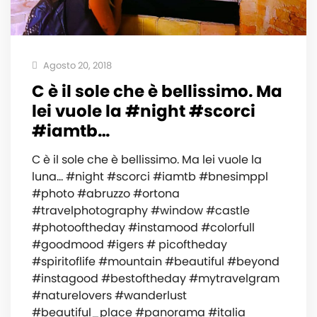
Agosto 20, 2018
C è il sole che è bellissimo. Ma
lei vuole la #night #scorci
#iamtb…
C è il sole che è bellissimo. Ma lei vuole la
luna… #night #scorci #iamtb #bnesimppl
#photo #abruzzo #ortona
#travelphotography #window #castle
#photooftheday #instamood #colorfull
#goodmood #igers # picoftheday
#spiritoflife #mountain #beautiful #beyond
#instagood #bestoftheday #mytravelgram
#naturelovers #wanderlust
#beautiful_place #panorama #italia