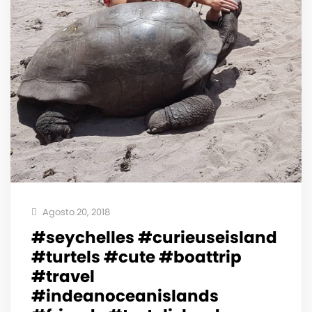
Agosto 20, 2018
#seychelles #curieuseisland
#turtels #cute #boattrip
#travel
#indeanoceanislands