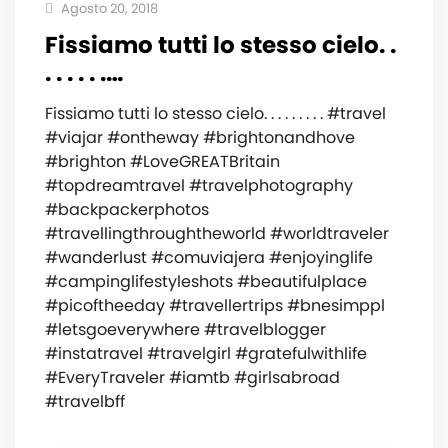
Agosto 20, 2018
Fissiamo tutti lo stesso cielo. .
. . . . . .…
Fissiamo tutti lo stesso cielo. . . . . . . . . #travel
#viajar #ontheway #brightonandhove
#brighton #LoveGREATBritain
#topdreamtravel #travelphotography
#backpackerphotos
#travellingthroughtheworld #worldtraveler
#wanderlust #comuviajera #enjoyinglife
#campinglifestyleshots #beautifulplace
#picoftheeday #travellertrips #bnesimppl
#letsgoeverywhere #travelblogger
#instatravel #travelgirl #gratefulwithlife
#EveryTraveler #iamtb #girlsabroad
#travelbff