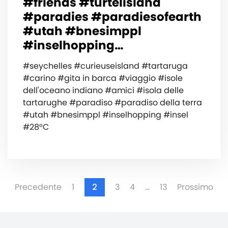
#friends #turtelisland
#paradies #paradiesofearth
#utah #bnesimppl
#inselhopping…
#seychelles #curieuseisland #tartaruga
#carino #gita in barca #viaggio #isole
dell'oceano indiano #amici #isola delle
tartarughe #paradiso #paradiso della terra
#utah #bnesimppl #inselhopping #insel
#28°C
Precedente
1
2
3
4
…
13
Prossimo