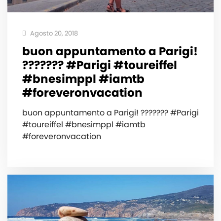
Agosto 20, 2018
buon appuntamento a Parigi!
??????? #Parigi #toureiffel
#bnesimppl #iamtb
#foreveronvacation
buon appuntamento a Parigi! ??????? #Parigi
#toureiffel #bnesimppl #iamtb
#foreveronvacation