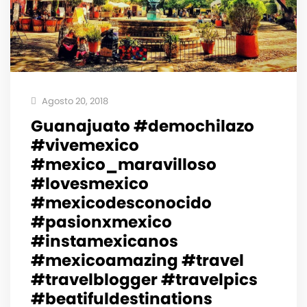
Agosto 20, 2018
Guanajuato #demochilazo
#vivemexico
#mexico_maravilloso
#lovesmexico
#mexicodesconocido
#pasionxmexico
#instamexicanos
#mexicoamazing #travel
#travelblogger #travelpics
#beatifuldestinations