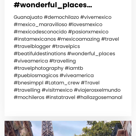
#wonderful_places…
Guanajuato #demochilazo #vivemexico
#mexico_maravilloso #lovesmexico
#mexicodesconocido #pasionxmexico
#instamexicanos #mexicoamazing #travel
#travelblogger #travelpics
#beatifuldestinations #wonderful_places
#viveamerica #travelling
#travelphotography #iamtb
#pueblosmagicos #viveamerica
#bnesimppl #Latam_crew #Travel
#travelling #visitmexico #viajerosxelmundo
#mochileros #instatravel #hallazgosemanal